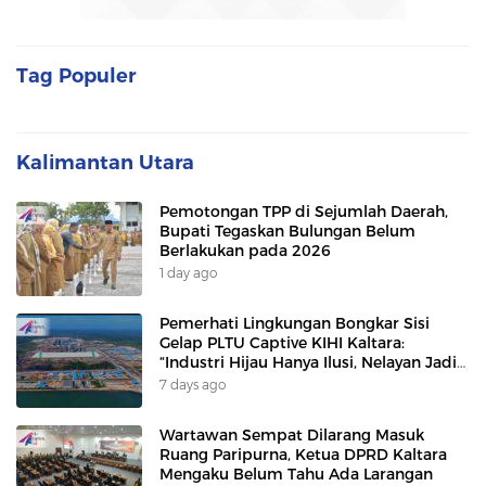
Tag Populer
Kalimantan Utara
Pemotongan TPP di Sejumlah Daerah,
Bupati Tegaskan Bulungan Belum
Berlakukan pada 2026
1 day ago
Pemerhati Lingkungan Bongkar Sisi
Gelap PLTU Captive KIHI Kaltara:
“Industri Hijau Hanya Ilusi, Nelayan Jadi
Korban”
7 days ago
Wartawan Sempat Dilarang Masuk
Ruang Paripurna, Ketua DPRD Kaltara
Mengaku Belum Tahu Ada Larangan