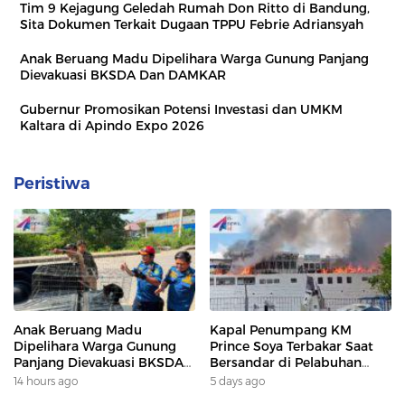
Tim 9 Kejagung Geledah Rumah Don Ritto di Bandung,
Sita Dokumen Terkait Dugaan TPPU Febrie Adriansyah
Anak Beruang Madu Dipelihara Warga Gunung Panjang
Dievakuasi BKSDA Dan DAMKAR
Gubernur Promosikan Potensi Investasi dan UMKM
Kaltara di Apindo Expo 2026
Peristiwa
Anak Beruang Madu
Kapal Penumpang KM
Dipelihara Warga Gunung
Prince Soya Terbakar Saat
Panjang Dievakuasi BKSDA
Bersandar di Pelabuhan
Dan DAMKAR
Samarinda, Keberangkatan
14 hours ago
5 days ago
Penumpang Dialihkan