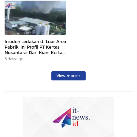
Insiden Ledakan di Luar Area
Pabrik, Ini Profil PT Kertas
Nusantara: Dari Kiani Kertas
hingga Beroperasi Kembali
5 days ago
Karena Prabowo.
View more