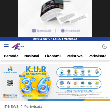
IT-NEWS
Update Cepat, Cerdas, dan Terpercaya
Beranda
Nasional
Ekonomi
Peristiwa
Pariwisata
IT-NEWS
Pariwisata