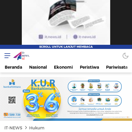
IT-NEWS
Update Cepat, Cerdas, dan Terpercaya
Beranda
Nasional
Ekonomi
Peristiwa
Pariwisata
IT-NEWS
Hukum