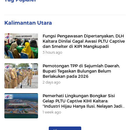
Kalimantan Utara
Fungsi Pengawasan Dipertanyakan, DLH
Kaltara Dinilai Gagal Awasi PLTU Captive
dan Smelter di KIPI Mangkupadi
3 hours ago
Pemotongan TPP di Sejumlah Daerah,
Bupati Tegaskan Bulungan Belum
Berlakukan pada 2026
2 days ago
Pemerhati Lingkungan Bongkar Sisi
Gelap PLTU Captive KIHI Kaltara:
“Industri Hijau Hanya Ilusi, Nelayan Jadi
Korban”
1 week ago