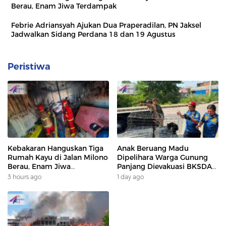
Berau, Enam Jiwa Terdampak
Febrie Adriansyah Ajukan Dua Praperadilan, PN Jaksel
Jadwalkan Sidang Perdana 18 dan 19 Agustus
Peristiwa
Kebakaran Hanguskan Tiga
Anak Beruang Madu
Rumah Kayu di Jalan Milono
Dipelihara Warga Gunung
Berau, Enam Jiwa
Panjang Dievakuasi BKSDA
Terdampak
Dan DAMKAR
3 hours ago
1 day ago