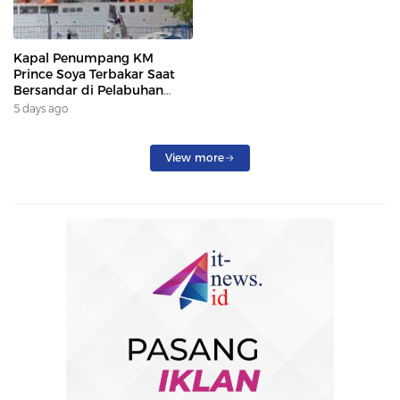
Kapal Penumpang KM
Prince Soya Terbakar Saat
Bersandar di Pelabuhan
Samarinda, Keberangkatan
5 days ago
Penumpang Dialihkan
View more