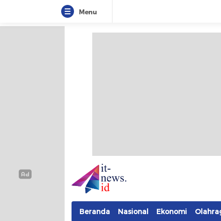
Menu
IT-NEWS
Update Cepat, Cerdas, dan Terpercaya
Beranda
Nasional
Ekonomi
Olahra