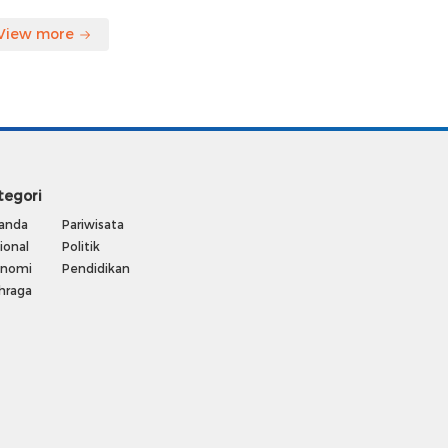
View more
tegori
anda
Pariwisata
ional
Politik
onomi
Pendidikan
hraga