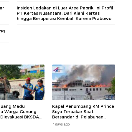
ar
Insiden Ledakan di Luar Area Pabrik, Ini Profil
PT Kertas Nusantara: Dari Kiani Kertas
hingga Beroperasi Kembali Karena Prabowo.
ang
ruang Madu
Kapal Penumpang KM Prince
ara Warga Gunung
Soya Terbakar Saat
 Dievakuasi BKSDA
Bersandar di Pelabuhan
MKAR
Samarinda, Keberangkatan
7 days ago
Penumpang Dialihkan