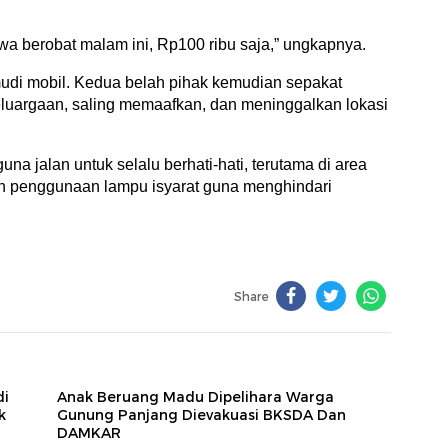
awa berobat malam ini, Rp100 ribu saja,” ungkapnya.
mudi mobil. Kedua belah pihak kemudian sepakat
uargaan, saling memaafkan, dan meninggalkan lokasi
una jalan untuk selalu berhati-hati, terutama di area
n penggunaan lampu isyarat guna menghindari
Share
di
Anak Beruang Madu Dipelihara Warga
k
Gunung Panjang Dievakuasi BKSDA Dan
DAMKAR