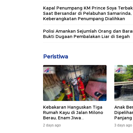
Kapal Penumpang KM Prince Soya Terbak
Saat Bersandar di Pelabuhan Samarinda,
Keberangkatan Penumpang Dialihkan
Polisi Amankan Sejumlah Orang dan Bar
Bukti Dugaan Pembalakan Liar di Segah
Peristiwa
Kebakaran Hanguskan Tiga
Anak Be
Rumah Kayu di Jalan Milono
Dipelih
Berau, Enam Jiwa
Panjang
Terdampak
Dan DA
2 days ago
3 days ago