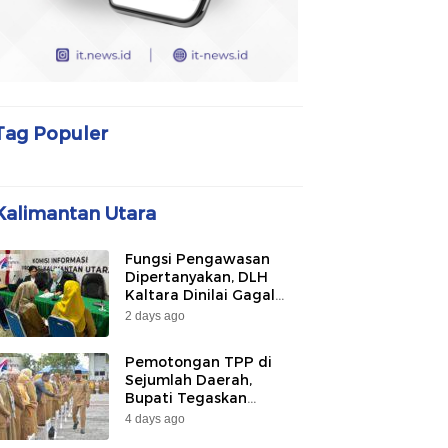
Tag Populer
Kalimantan Utara
Fungsi Pengawasan
Dipertanyakan, DLH
Kaltara Dinilai Gagal
Awasi PLTU Captive dan
2 days ago
Smelter di KIPI
Mangkupadi
Pemotongan TPP di
Sejumlah Daerah,
Bupati Tegaskan
Bulungan Belum
4 days ago
Berlakukan pada 2026