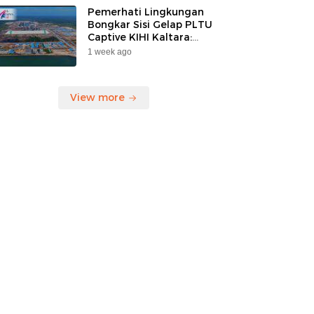
Pemerhati Lingkungan
Bongkar Sisi Gelap PLTU
Captive KIHI Kaltara:
“Industri Hijau Hanya
1 week ago
Ilusi, Nelayan Jadi
Korban”
View more