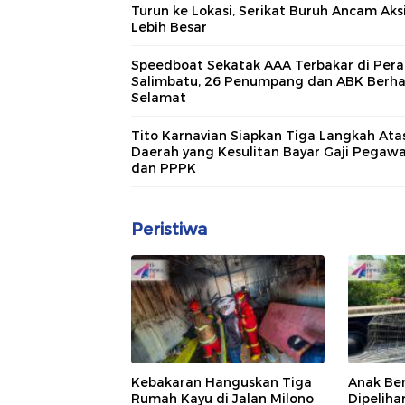
Turun ke Lokasi, Serikat Buruh Ancam Aks
Lebih Besar
Speedboat Sekatak AAA Terbakar di Pera
Salimbatu, 26 Penumpang dan ABK Berha
Selamat
Tito Karnavian Siapkan Tiga Langkah Ata
Daerah yang Kesulitan Bayar Gaji Pegawa
dan PPPK
Peristiwa
Kebakaran Hanguskan Tiga
Anak Be
Rumah Kayu di Jalan Milono
Dipelih