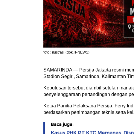
foto : ilustrasi (dok.IT-NEWS)
SAMARINDA — Persija Jakarta resmi mem
Stadion Segiri, Samarinda, Kalimantan Tim
Keputusan tersebut diambil setelah mana
penyelenggaraan pertandingan dengan pen
Ketua Panitia Pelaksana Persija, Ferry Ind
berdasarkan pertimbangan teknis serta kela
Baca juga:
Kasus PHK PT KTC Memanas, Disna