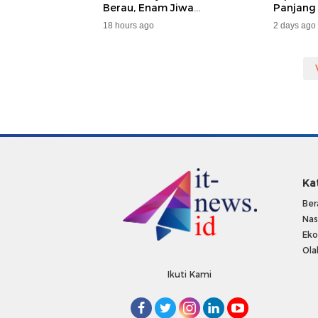
Berau, Enam Jiwa
Panjang
Terdampak
Dan DA
18 hours ago
2 days ago
Ka
Ber
Nas
Ek
Ola
Ikuti Kami