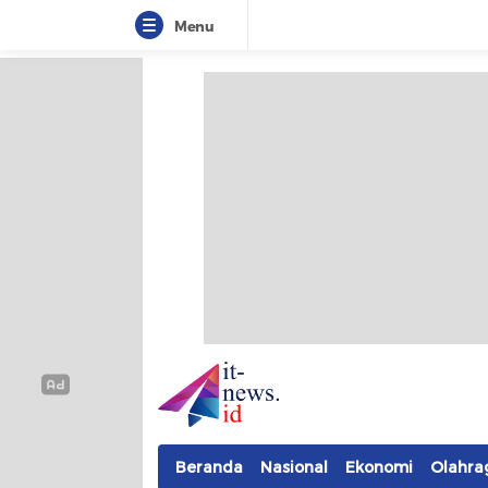
Menu
IT-NEWS
Update Cepat, Cerdas, dan Terpercaya
Beranda
Nasional
Ekonomi
Olahra