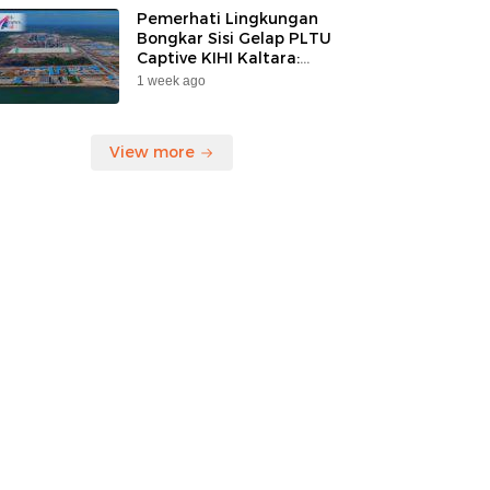
Pemerhati Lingkungan
Bongkar Sisi Gelap PLTU
Captive KIHI Kaltara:
“Industri Hijau Hanya
1 week ago
Ilusi, Nelayan Jadi
Korban”
View more