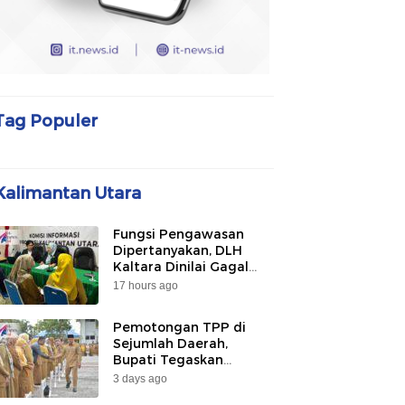
Tag Populer
Kalimantan Utara
Fungsi Pengawasan
Dipertanyakan, DLH
Kaltara Dinilai Gagal
Awasi PLTU Captive dan
17 hours ago
Smelter di KIPI
Mangkupadi
Pemotongan TPP di
Sejumlah Daerah,
Bupati Tegaskan
Bulungan Belum
3 days ago
Berlakukan pada 2026