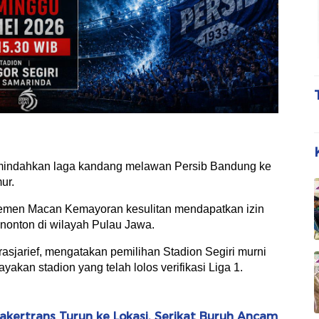
indahkan laga kandang melawan Persib Bandung ke
ur.
jemen Macan Kemayoran kesulitan mendapatkan izin
onton di wilayah Pulau Jawa.
rasjarief, mengatakan pemilihan Stadion Segiri murni
yakan stadion yang telah lolos verifikasi Liga 1.
kertrans Turun ke Lokasi, Serikat Buruh Ancam