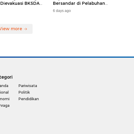
 Dievakuasi BKSDA
Bersandar di Pelabuhan
MKAR
Samarinda, Keberangkatan
6 days ago
Penumpang Dialihkan
View more
tegori
anda
Pariwisata
ional
Politik
onomi
Pendidikan
hraga