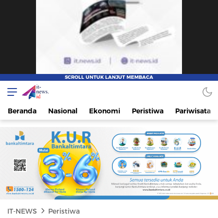
IT-NEWS
Update Cepat, Cerdas, dan Terpercaya
Beranda
Nasional
Ekonomi
Peristiwa
Pariwisata
IT-NEWS
Peristiwa