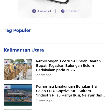
Tag Populer
Kalimantan Utara
Pemotongan TPP di Sejumlah Daerah,
Bupati Tegaskan Bulungan Belum
Berlakukan pada 2026
2 days ago
Pemerhati Lingkungan Bongkar Sisi
Gelap PLTU Captive KIHI Kaltara:
“Industri Hijau Hanya Ilusi, Nelayan Jadi
Korban”
1 week ago