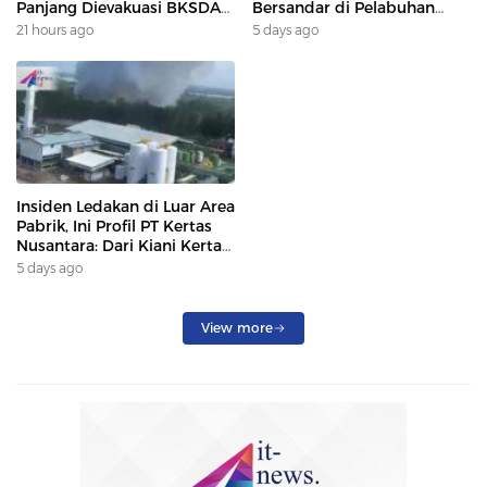
Panjang Dievakuasi BKSDA
Bersandar di Pelabuhan
Dan DAMKAR
Samarinda, Keberangkatan
21 hours ago
5 days ago
Penumpang Dialihkan
Insiden Ledakan di Luar Area
Pabrik, Ini Profil PT Kertas
Nusantara: Dari Kiani Kertas
hingga Beroperasi Kembali
5 days ago
Karena Prabowo.
View more