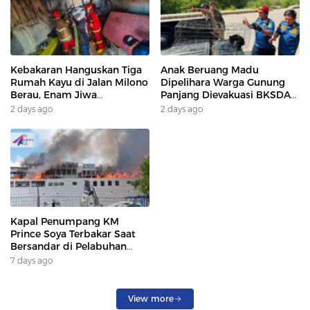
Kebakaran Hanguskan Tiga
Anak Beruang Madu
Rumah Kayu di Jalan Milono
Dipelihara Warga Gunung
Berau, Enam Jiwa
Panjang Dievakuasi BKSDA
Terdampak
Dan DAMKAR
2 days ago
2 days ago
Kapal Penumpang KM
Prince Soya Terbakar Saat
Bersandar di Pelabuhan
Samarinda, Keberangkatan
7 days ago
Penumpang Dialihkan
View more