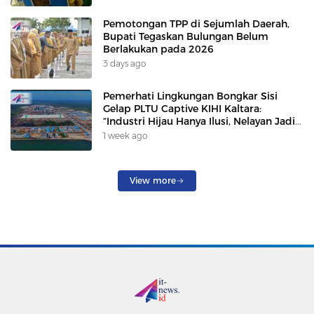
Pemotongan TPP di Sejumlah Daerah,
Bupati Tegaskan Bulungan Belum
Berlakukan pada 2026
3 days ago
Pemerhati Lingkungan Bongkar Sisi
Gelap PLTU Captive KIHI Kaltara:
“Industri Hijau Hanya Ilusi, Nelayan Jadi
Korban”
1 week ago
View more