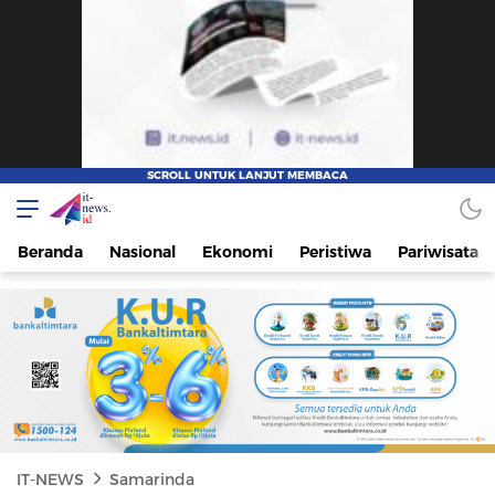
IT-NEWS
Update Cepat, Cerdas, dan Terpercaya
Beranda
Nasional
Ekonomi
Peristiwa
Pariwisata
IT-NEWS
Samarinda