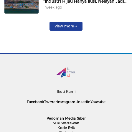
“Industri Hijau Hanya Ilusi, Nelayan Jadi
Korban”
1 week ago
View more
Ikuti Kami
Facebook
Twitter
Instagram
LinkedIn
Youtube
Pedoman Media Siber
SOP Wartawan
Kode Etik