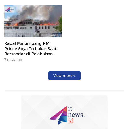
Kapal Penumpang KM
Prince Soya Terbakar Saat
Bersandar di Pelabuhan
Samarinda, Keberangkatan
7 days ago
Penumpang Dialihkan
View more