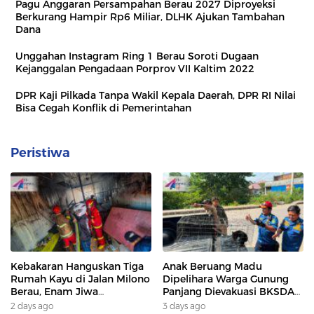
Pagu Anggaran Persampahan Berau 2027 Diproyeksi
Berkurang Hampir Rp6 Miliar, DLHK Ajukan Tambahan
Dana
Unggahan Instagram Ring 1 Berau Soroti Dugaan
Kejanggalan Pengadaan Porprov VII Kaltim 2022
DPR Kaji Pilkada Tanpa Wakil Kepala Daerah, DPR RI Nilai
Bisa Cegah Konflik di Pemerintahan
Peristiwa
Kebakaran Hanguskan Tiga
Anak Beruang Madu
Rumah Kayu di Jalan Milono
Dipelihara Warga Gunung
Berau, Enam Jiwa
Panjang Dievakuasi BKSDA
Terdampak
Dan DAMKAR
2 days ago
3 days ago