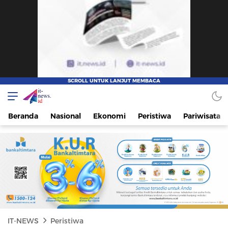
IT-NEWS
Update Cepat, Cerdas, dan Terpercaya
Beranda
Nasional
Ekonomi
Peristiwa
Pariwisata
IT-NEWS
Peristiwa