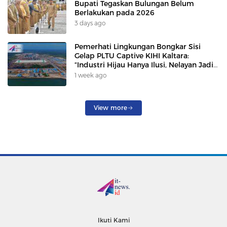
Bupati Tegaskan Bulungan Belum
Berlakukan pada 2026
3 days ago
Pemerhati Lingkungan Bongkar Sisi
Gelap PLTU Captive KIHI Kaltara:
“Industri Hijau Hanya Ilusi, Nelayan Jadi
Korban”
1 week ago
View more
Ikuti Kami