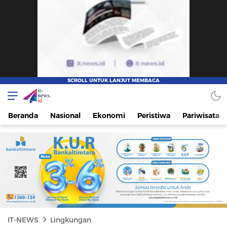
IT-NEWS
Update Cepat, Cerdas, dan Terpercaya
Beranda
Nasional
Ekonomi
Peristiwa
Pariwisata
IT-NEWS
Lingkungan