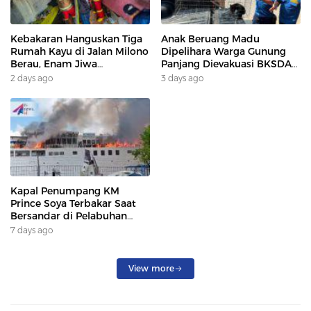
Kebakaran Hanguskan Tiga
Anak Beruang Madu
Rumah Kayu di Jalan Milono
Dipelihara Warga Gunung
Berau, Enam Jiwa
Panjang Dievakuasi BKSDA
Terdampak
Dan DAMKAR
2 days ago
3 days ago
Kapal Penumpang KM
Prince Soya Terbakar Saat
Bersandar di Pelabuhan
Samarinda, Keberangkatan
7 days ago
Penumpang Dialihkan
View more