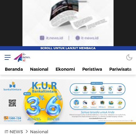
IT-NEWS
Update Cepat, Cerdas, dan Terpercaya
Beranda
Nasional
Ekonomi
Peristiwa
Pariwisata
IT-NEWS
Nasional