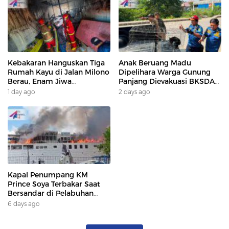
Kebakaran Hanguskan Tiga
Anak Beruang Madu
Rumah Kayu di Jalan Milono
Dipelihara Warga Gunung
Berau, Enam Jiwa
Panjang Dievakuasi BKSDA
Terdampak
Dan DAMKAR
1 day ago
2 days ago
Kapal Penumpang KM
Prince Soya Terbakar Saat
Bersandar di Pelabuhan
Samarinda, Keberangkatan
6 days ago
Penumpang Dialihkan