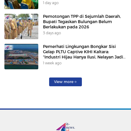
1 day ago
Pemotongan TPP di Sejumlah Daerah,
Bupati Tegaskan Bulungan Belum
Berlakukan pada 2026
3 days ago
Pemerhati Lingkungan Bongkar Sisi
Gelap PLTU Captive KIHI Kaltara:
“Industri Hijau Hanya Ilusi, Nelayan Jadi
Korban”
1 week ago
View more