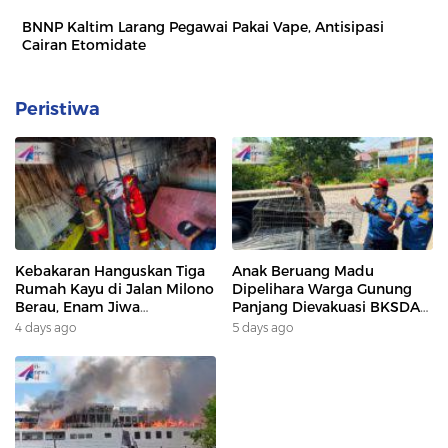
BNNP Kaltim Larang Pegawai Pakai Vape, Antisipasi
Cairan Etomidate
Peristiwa
Kebakaran Hanguskan Tiga
Anak Beruang Madu
Rumah Kayu di Jalan Milono
Dipelihara Warga Gunung
Berau, Enam Jiwa
Panjang Dievakuasi BKSDA
Terdampak
Dan DAMKAR
4 days ago
5 days ago