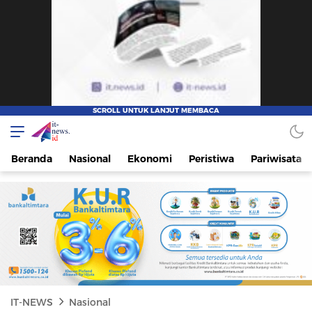
IT-NEWS
Update Cepat, Cerdas, dan Terpercaya
Beranda
Nasional
Ekonomi
Peristiwa
Pariwisata
IT-NEWS
Nasional