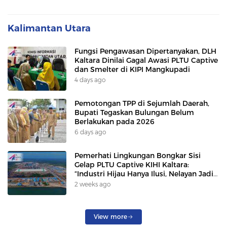
Kalimantan Utara
Fungsi Pengawasan Dipertanyakan, DLH
Kaltara Dinilai Gagal Awasi PLTU Captive
dan Smelter di KIPI Mangkupadi
4 days ago
Pemotongan TPP di Sejumlah Daerah,
Bupati Tegaskan Bulungan Belum
Berlakukan pada 2026
6 days ago
Pemerhati Lingkungan Bongkar Sisi
Gelap PLTU Captive KIHI Kaltara:
“Industri Hijau Hanya Ilusi, Nelayan Jadi
Korban”
2 weeks ago
View more