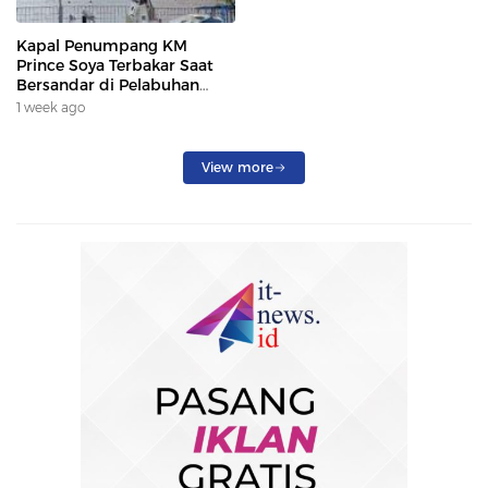
Kapal Penumpang KM
Prince Soya Terbakar Saat
Bersandar di Pelabuhan
Samarinda, Keberangkatan
1 week ago
Penumpang Dialihkan
View more