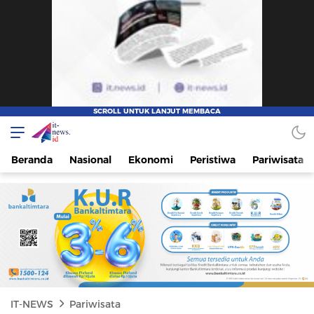
IT-NEWS
Update Cepat, Cerdas, dan Terpercaya
Beranda
Nasional
Ekonomi
Peristiwa
Pariwisata
IT-NEWS
Pariwisata