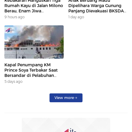
Kebakaran Hanguskan Tiga
Anak Beruang Madu
Rumah Kayu di Jalan Milono
Dipelihara Warga Gunung
Berau, Enam Jiwa
Panjang Dievakuasi BKSDA
Terdampak
Dan DAMKAR
9 hours ago
1 day ago
Kapal Penumpang KM
Prince Soya Terbakar Saat
Bersandar di Pelabuhan
Samarinda, Keberangkatan
5 days ago
Penumpang Dialihkan
View more