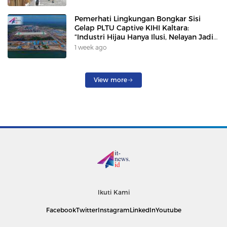
Pemerhati Lingkungan Bongkar Sisi
Gelap PLTU Captive KIHI Kaltara:
“Industri Hijau Hanya Ilusi, Nelayan Jadi
Korban”
1 week ago
View more
Ikuti Kami
Facebook
Twitter
Instagram
LinkedIn
Youtube