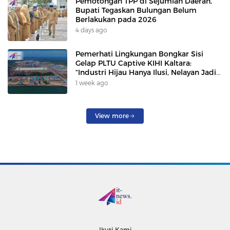
Pemotongan TPP di Sejumlah Daerah,
Bupati Tegaskan Bulungan Belum
Berlakukan pada 2026
4 days ago
Pemerhati Lingkungan Bongkar Sisi
Gelap PLTU Captive KIHI Kaltara:
“Industri Hijau Hanya Ilusi, Nelayan Jadi
Korban”
1 week ago
View more
Ikuti Kami