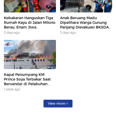
Kebakaran Hanguskan Tiga
Anak Beruang Madu
Rumah Kayu di Jalan Milono
Dipelihara Warga Gunung
Berau, Enam Jiwa
Panjang Dievakuasi BKSDA
Terdampak
Dan DAMKAR
2 days ago
3 days ago
Kapal Penumpang KM
Prince Soya Terbakar Saat
Bersandar di Pelabuhan
Samarinda, Keberangkatan
1 week ago
Penumpang Dialihkan
View more