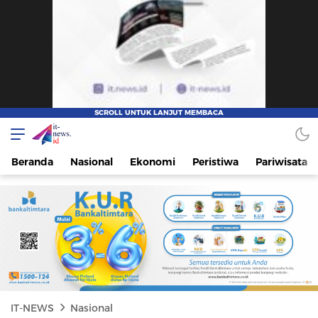
IT-NEWS
Update Cepat, Cerdas, dan Terpercaya
Beranda
Nasional
Ekonomi
Peristiwa
Pariwisata
IT-NEWS
Nasional