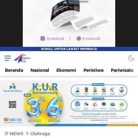
IT-NEWS
Update Cepat, Cerdas, dan Terpercaya
Beranda
Nasional
Ekonomi
Peristiwa
Pariwisata
IT-NEWS
Olahraga