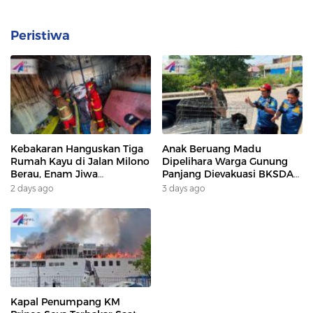
Peristiwa
Kebakaran Hanguskan Tiga
Anak Beruang Madu
Rumah Kayu di Jalan Milono
Dipelihara Warga Gunung
Berau, Enam Jiwa
Panjang Dievakuasi BKSDA
Terdampak
Dan DAMKAR
2 days ago
3 days ago
Kapal Penumpang KM