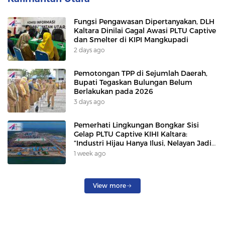
Fungsi Pengawasan Dipertanyakan, DLH
Kaltara Dinilai Gagal Awasi PLTU Captive
dan Smelter di KIPI Mangkupadi
2 days ago
Pemotongan TPP di Sejumlah Daerah,
Bupati Tegaskan Bulungan Belum
Berlakukan pada 2026
3 days ago
Pemerhati Lingkungan Bongkar Sisi
Gelap PLTU Captive KIHI Kaltara:
“Industri Hijau Hanya Ilusi, Nelayan Jadi
Korban”
1 week ago
View more