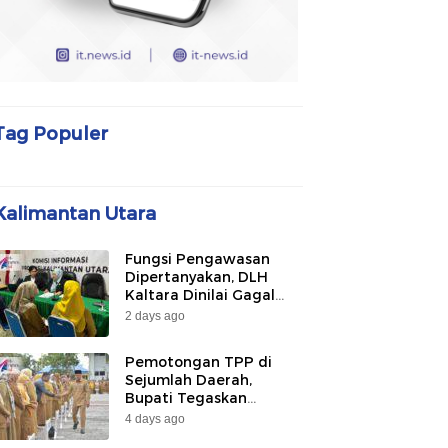
Tag Populer
Kalimantan Utara
Fungsi Pengawasan
Dipertanyakan, DLH
Kaltara Dinilai Gagal
Awasi PLTU Captive dan
2 days ago
Smelter di KIPI
Mangkupadi
Pemotongan TPP di
Sejumlah Daerah,
Bupati Tegaskan
Bulungan Belum
4 days ago
Berlakukan pada 2026