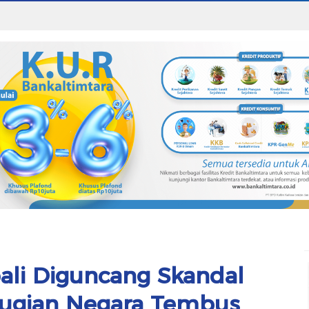
li Diguncang Skandal
Kerugian Negara Tembus