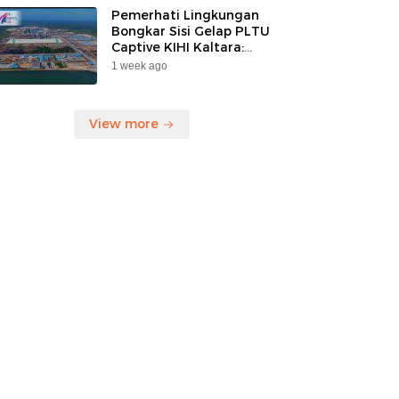
Pemerhati Lingkungan
Bongkar Sisi Gelap PLTU
Captive KIHI Kaltara:
“Industri Hijau Hanya
1 week ago
Ilusi, Nelayan Jadi
Korban”
View more