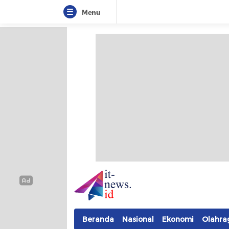
Menu
IT-NEWS
Update Cepat, Cerdas, dan Terpercaya
Beranda
Nasional
Ekonomi
Olahra