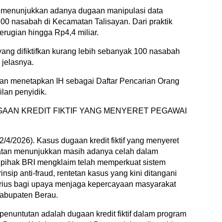
a menunjukkan adanya dugaan manipulasi data
100 nasabah di Kecamatan Talisayan. Dari praktik
erugian hingga Rp4,4 miliar.
 yang difiktifkan kurang lebih sebanyak 100 nasabah
 jelasnya.
n menetapkan IH sebagai Daftar Pencarian Orang
lan penyidik.
AAN KREDIT FIKTIF YANG MENYERET PEGAWAI
/4/2026). Kasus dugaan kredit fiktif yang menyeret
katan menunjukkan masih adanya celah dalam
 pihak BRI mengklaim telah memperkuat sistem
nsip anti-fraud, rentetan kasus yang kini ditangani
rius bagi upaya menjaga kepercayaan masyarakat
Kabupaten Berau.
enuntutan adalah dugaan kredit fiktif dalam program