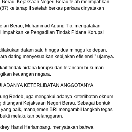
 Berau. Kejaksaan Negeri Berau telah melimpahkan
37) ke tahap II setelah berkas perkara dinyatakan
 Kejari Berau, Muhammad Agung Tio, mengatakan
dilimpahkan ke Pengadilan Tindak Pidana Korupsi
ilakukan dalam satu hingga dua minggu ke depan.
ara daring menyesuaikan kebijakan efisiensi,” ujarnya.
rkait tindak pidana korupsi dan terancam hukuman
ugikan keuangan negara.
UI ADANYA KETERLIBATAN ANGGOTANYA
njung Redeb juga mengakui adanya keterlibatan oknum
g ditangani Kejaksaan Negeri Berau. Sebagai bentuk
n yang baik, manajemen BRI mengambil langkah tegas
bukti melakukan pelanggaran.
drey Hansi Herlambang, menyatakan bahwa