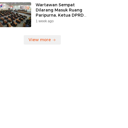
Korban”
Wartawan Sempat
Dilarang Masuk Ruang
Paripurna, Ketua DPRD
Kaltara Mengaku Belum
1 week ago
Tahu Ada Larangan
View more