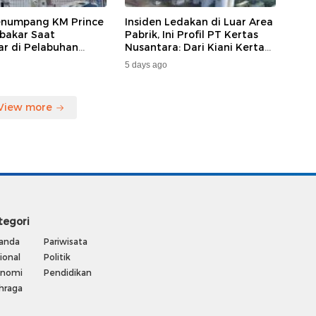
enumpang KM Prince
Insiden Ledakan di Luar Area
bakar Saat
Pabrik, Ini Profil PT Kertas
ar di Pelabuhan
Nusantara: Dari Kiani Kertas
da, Keberangkatan
hingga Beroperasi Kembali
5 days ago
ng Dialihkan
Karena Prabowo.
View more
tegori
anda
Pariwisata
ional
Politik
onomi
Pendidikan
hraga