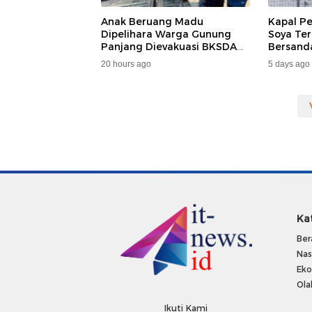
Anak Beruang Madu
Kapal P
Dipelihara Warga Gunung
Soya Ter
Panjang Dievakuasi BKSDA
Bersand
Dan DAMKAR
Samarin
20 hours ago
5 days ago
Penumpa
Ka
Ber
Nas
Ek
Ola
Ikuti Kami