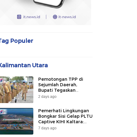
Tag Populer
Kalimantan Utara
Pemotongan TPP di
Sejumlah Daerah,
Bupati Tegaskan
Bulungan Belum
2 days ago
Berlakukan pada 2026
Pemerhati Lingkungan
Bongkar Sisi Gelap PLTU
Captive KIHI Kaltara:
“Industri Hijau Hanya
7 days ago
Ilusi, Nelayan Jadi