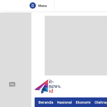
Menu
IT-NEWS
Update Cepat, Cerdas, dan Terpercaya
Beranda
Nasional
Ekonomi
Olahra