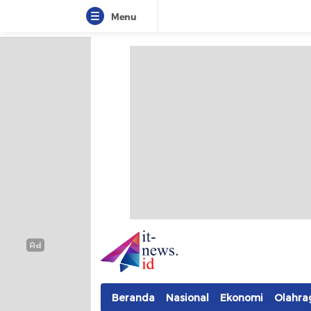
Menu
IT-NEWS
Update Cepat, Cerdas, dan Terpercaya
Beranda
Nasional
Ekonomi
Olahra