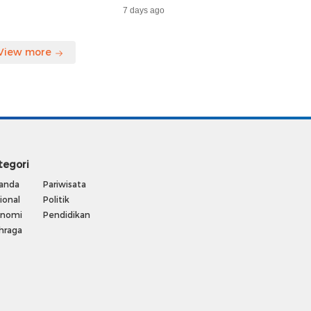
MKAR
Samarinda, Keberangkatan
7 days ago
Penumpang Dialihkan
View more
tegori
anda
Pariwisata
ional
Politik
onomi
Pendidikan
hraga