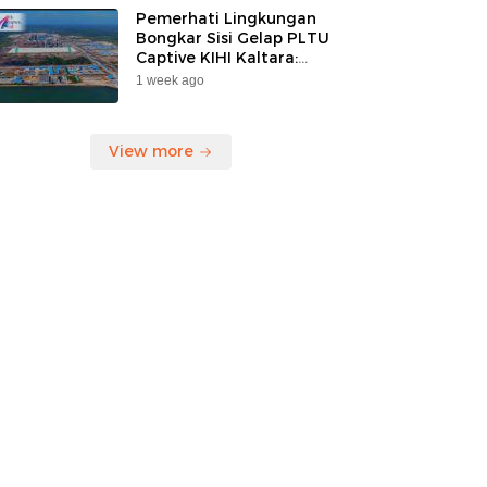
Pemerhati Lingkungan
Bongkar Sisi Gelap PLTU
Captive KIHI Kaltara:
“Industri Hijau Hanya
1 week ago
Ilusi, Nelayan Jadi
Korban”
View more