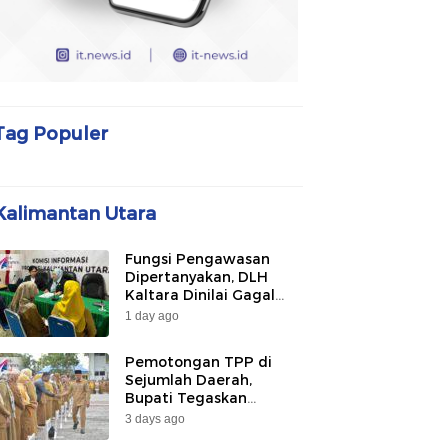
Tag Populer
Kalimantan Utara
Fungsi Pengawasan
Dipertanyakan, DLH
Kaltara Dinilai Gagal
Awasi PLTU Captive dan
1 day ago
Smelter di KIPI
Mangkupadi
Pemotongan TPP di
Sejumlah Daerah,
Bupati Tegaskan
Bulungan Belum
3 days ago
Berlakukan pada 2026