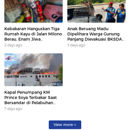
Kebakaran Hanguskan Tiga
Anak Beruang Madu
Rumah Kayu di Jalan Milono
Dipelihara Warga Gunung
Berau, Enam Jiwa
Panjang Dievakuasi BKSDA
Terdampak
Dan DAMKAR
2 days ago
3 days ago
Kapal Penumpang KM
Prince Soya Terbakar Saat
Bersandar di Pelabuhan
Samarinda, Keberangkatan
7 days ago
Penumpang Dialihkan
View more