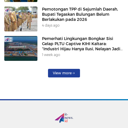
Pemotongan TPP di Sejumlah Daerah,
Bupati Tegaskan Bulungan Belum
Berlakukan pada 2026
4 days ago
Pemerhati Lingkungan Bongkar Sisi
Gelap PLTU Captive KIHI Kaltara:
“Industri Hijau Hanya Ilusi, Nelayan Jadi
Korban”
1 week ago
View more