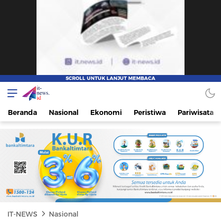
IT-NEWS
Update Cepat, Cerdas, dan Terpercaya
Beranda
Nasional
Ekonomi
Peristiwa
Pariwisata
IT-NEWS
Nasional