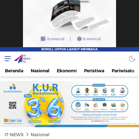
IT-NEWS
Update Cepat, Cerdas, dan Terpercaya
Beranda
Nasional
Ekonomi
Peristiwa
Pariwisata
IT-NEWS
Nasional