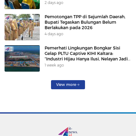
2 days ago
Pemotongan TPP di Sejumlah Daerah,
Bupati Tegaskan Bulungan Belum
Berlakukan pada 2026
4 days ago
Pemerhati Lingkungan Bongkar Sisi
Gelap PLTU Captive KIHI Kaltara:
“Industri Hijau Hanya Ilusi, Nelayan Jadi
Korban”
1 week ago
View more