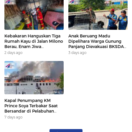
Kebakaran Hanguskan Tiga
Anak Beruang Madu
Rumah Kayu di Jalan Milono
Dipelihara Warga Gunung
Berau, Enam Jiwa
Panjang Dievakuasi BKSDA
Terdampak
Dan DAMKAR
2 days ago
3 days ago
Kapal Penumpang KM
Prince Soya Terbakar Saat
Bersandar di Pelabuhan
Samarinda, Keberangkatan
7 days ago
Penumpang Dialihkan