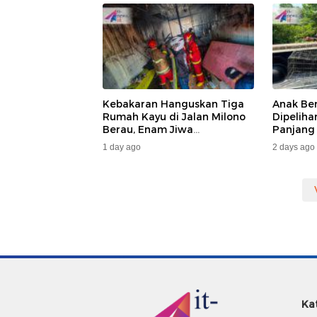
Kebakaran Hanguskan Tiga
Anak Be
Rumah Kayu di Jalan Milono
Dipelih
Berau, Enam Jiwa
Panjang
Terdampak
Dan DA
1 day ago
2 days ago
Ka