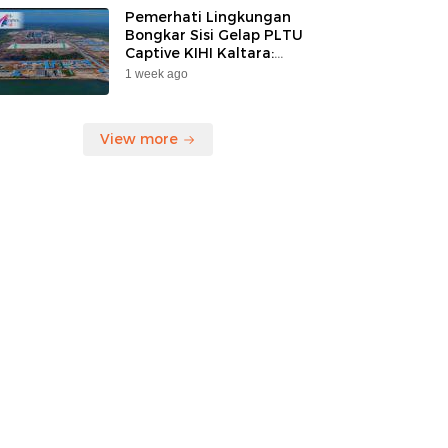
Pemerhati Lingkungan
Bongkar Sisi Gelap PLTU
Captive KIHI Kaltara:
“Industri Hijau Hanya
1 week ago
Ilusi, Nelayan Jadi
Korban”
View more