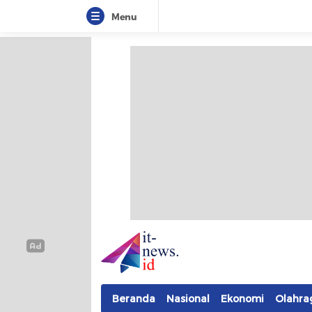
Menu
IT-NEWS
Update Cepat, Cerdas, dan Terpercaya
Beranda
Nasional
Ekonomi
Olahra