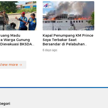
ruang Madu
Kapal Penumpang KM Prince
ara Warga Gunung
Soya Terbakar Saat
 Dievakuasi BKSDA
Bersandar di Pelabuhan
MKAR
Samarinda, Keberangkatan
6 days ago
Penumpang Dialihkan
View more
tegori