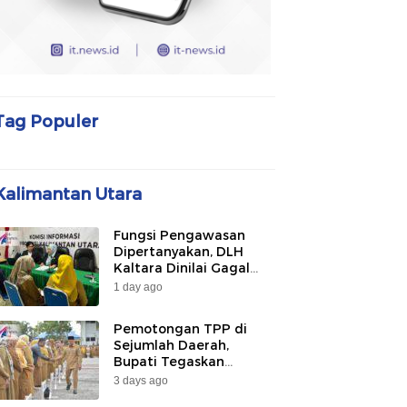
Tag Populer
Kalimantan Utara
Fungsi Pengawasan
Dipertanyakan, DLH
Kaltara Dinilai Gagal
Awasi PLTU Captive dan
1 day ago
Smelter di KIPI
Mangkupadi
Pemotongan TPP di
Sejumlah Daerah,
Bupati Tegaskan
Bulungan Belum
3 days ago
Berlakukan pada 2026