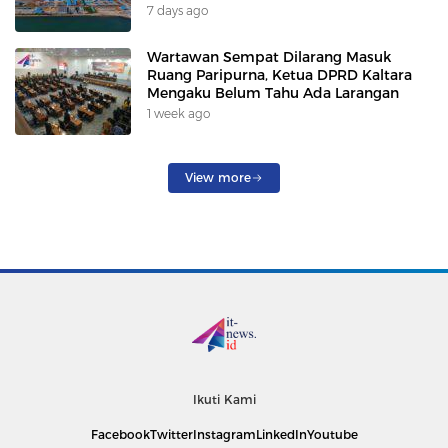
Korban”
7 days ago
Wartawan Sempat Dilarang Masuk
Ruang Paripurna, Ketua DPRD Kaltara
Mengaku Belum Tahu Ada Larangan
1 week ago
View more
Ikuti Kami
Facebook
Twitter
Instagram
LinkedIn
Youtube