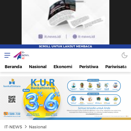
IT-NEWS
Update Cepat, Cerdas, dan Terpercaya
Beranda
Nasional
Ekonomi
Peristiwa
Pariwisata
IT-NEWS
Nasional