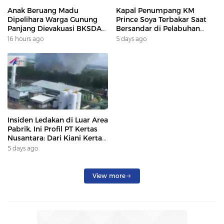
Anak Beruang Madu
Kapal Penumpang KM
Dipelihara Warga Gunung
Prince Soya Terbakar Saat
Panjang Dievakuasi BKSDA
Bersandar di Pelabuhan
Dan DAMKAR
Samarinda, Keberangkatan
16 hours ago
5 days ago
Penumpang Dialihkan
Insiden Ledakan di Luar Area
Pabrik, Ini Profil PT Kertas
Nusantara: Dari Kiani Kertas
hingga Beroperasi Kembali
5 days ago
Karena Prabowo.
View more