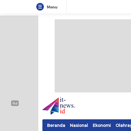
Menu
IT-NEWS
Update Cepat, Cerdas, dan Terpercaya
Beranda
Nasional
Ekonomi
Olahra