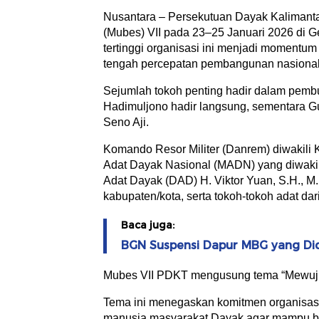
Nusantara – Persekutuan Dayak Kaliman
(Mubes) VII pada 23–25 Januari 2026 di G
tertinggi organisasi ini menjadi momentu
tengah percepatan pembangunan nasional
Sejumlah tokoh penting hadir dalam pembu
Hadimuljono hadir langsung, sementara Gu
Seno Aji.
Komando Resor Militer (Danrem) diwakili K
Adat Dayak Nasional (MADN) yang diwaki
Adat Dayak (DAD) H. Viktor Yuan, S.H., M
kabupaten/kota, serta tokoh-tokoh adat dar
Baca juga:
BGN Suspensi Dapur MBG yang Di
Mubes VII PDKT mengusung tema “Mewuju
Tema ini menegaskan komitmen organisas
manusia masyarakat Dayak agar mampu be