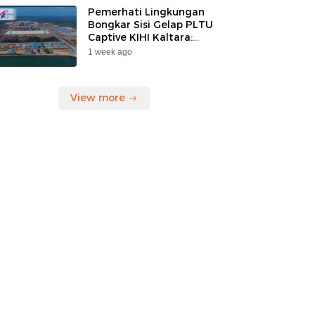
Pemerhati Lingkungan
Bongkar Sisi Gelap PLTU
Captive KIHI Kaltara:
“Industri Hijau Hanya
1 week ago
Ilusi, Nelayan Jadi
Korban”
View more