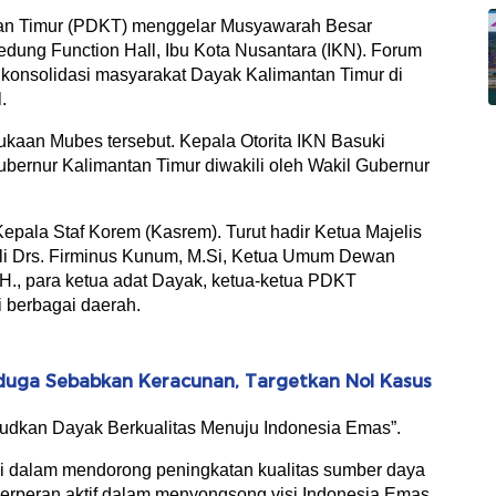
tan Timur (PDKT) menggelar Musyawarah Besar
edung Function Hall, Ibu Kota Nusantara (IKN). Forum
m konsolidasi masyarakat Dayak Kalimantan Timur di
.
kaan Mubes tersebut. Kepala Otorita IKN Basuki
bernur Kalimantan Timur diwakili oleh Wakil Gubernur
epala Staf Korem (Kasrem). Turut hadir Ketua Majelis
li Drs. Firminus Kunum, M.Si, Ketua Umum Dewan
.H., para ketua adat Dayak, ketua-ketua PDKT
i berbagai daerah.
duga Sebabkan Keracunan, Targetkan Nol Kasus
dkan Dayak Berkualitas Menuju Indonesia Emas”.
i dalam mendorong peningkatan kualitas sumber daya
rperan aktif dalam menyongsong visi Indonesia Emas