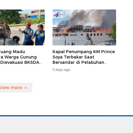
ruang Madu
Kapal Penumpang KM Prince
ara Warga Gunung
Soya Terbakar Saat
 Dievakuasi BKSDA
Bersandar di Pelabuhan
MKAR
Samarinda, Keberangkatan
5 days ago
Penumpang Dialihkan
View more