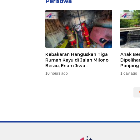
Peristiwa
Kebakaran Hanguskan Tiga
Anak Be
Rumah Kayu di Jalan Milono
Dipelih
Berau, Enam Jiwa
Panjang
Terdampak
Dan DA
10 hours ago
1 day ago