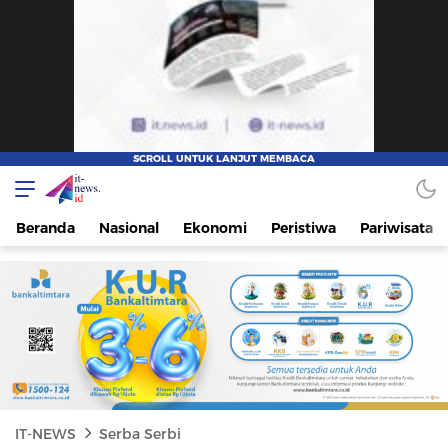
IT-NEWS
Update Cepat, Cerdas, dan Terpercaya
Beranda
Nasional
Ekonomi
Peristiwa
Pariwisata
IT-NEWS
Serba Serbi