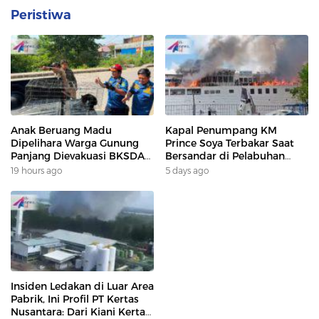
Peristiwa
Anak Beruang Madu
Kapal Penumpang KM
Dipelihara Warga Gunung
Prince Soya Terbakar Saat
Panjang Dievakuasi BKSDA
Bersandar di Pelabuhan
Dan DAMKAR
Samarinda, Keberangkatan
19 hours ago
5 days ago
Penumpang Dialihkan
Insiden Ledakan di Luar Area
Pabrik, Ini Profil PT Kertas
Nusantara: Dari Kiani Kertas