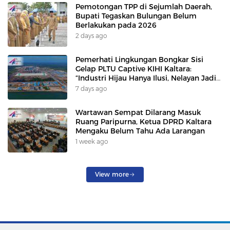
Pemotongan TPP di Sejumlah Daerah,
Bupati Tegaskan Bulungan Belum
Berlakukan pada 2026
2 days ago
Pemerhati Lingkungan Bongkar Sisi
Gelap PLTU Captive KIHI Kaltara:
“Industri Hijau Hanya Ilusi, Nelayan Jadi
Korban”
7 days ago
Wartawan Sempat Dilarang Masuk
Ruang Paripurna, Ketua DPRD Kaltara
Mengaku Belum Tahu Ada Larangan
1 week ago
View more