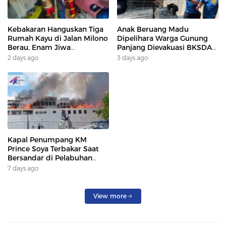
Kebakaran Hanguskan Tiga
Anak Beruang Madu
Rumah Kayu di Jalan Milono
Dipelihara Warga Gunung
Berau, Enam Jiwa
Panjang Dievakuasi BKSDA
Terdampak
Dan DAMKAR
2 days ago
3 days ago
Kapal Penumpang KM
Prince Soya Terbakar Saat
Bersandar di Pelabuhan
Samarinda, Keberangkatan
7 days ago
Penumpang Dialihkan
View more