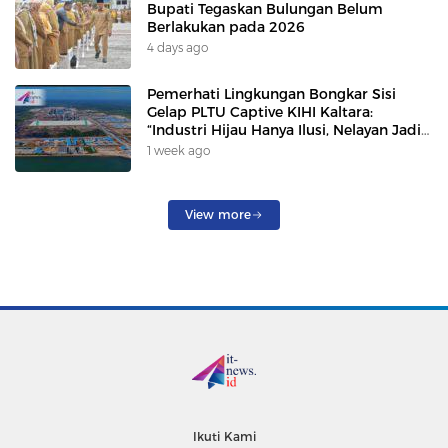
Bupati Tegaskan Bulungan Belum
Berlakukan pada 2026
4 days ago
Pemerhati Lingkungan Bongkar Sisi
Gelap PLTU Captive KIHI Kaltara:
“Industri Hijau Hanya Ilusi, Nelayan Jadi
Korban”
1 week ago
View more
Ikuti Kami