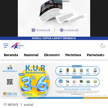
IT-NEWS
Update Cepat, Cerdas, dan Terpercaya
Beranda
Nasional
Ekonomi
Peristiwa
Pariwisata
IT-NEWS
sosial