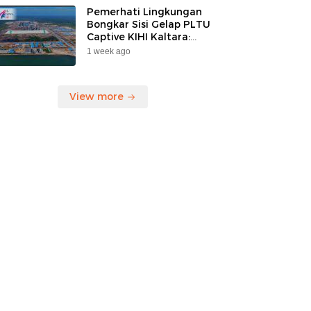
Pemerhati Lingkungan
Bongkar Sisi Gelap PLTU
Captive KIHI Kaltara:
“Industri Hijau Hanya
1 week ago
Ilusi, Nelayan Jadi
Korban”
View more