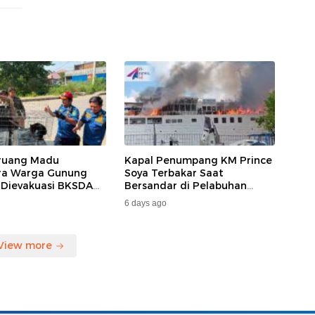
ruang Madu
Kapal Penumpang KM Prince
ara Warga Gunung
Soya Terbakar Saat
 Dievakuasi BKSDA
Bersandar di Pelabuhan
MKAR
Samarinda, Keberangkatan
6 days ago
Penumpang Dialihkan
View more