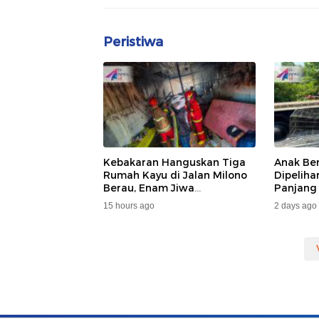
Peristiwa
Kebakaran Hanguskan Tiga
Anak Be
Rumah Kayu di Jalan Milono
Dipelih
Berau, Enam Jiwa
Panjang
Terdampak
Dan DA
15 hours ago
2 days ago