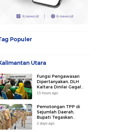
Tag Populer
Kalimantan Utara
Fungsi Pengawasan
Dipertanyakan, DLH
Kaltara Dinilai Gagal
Awasi PLTU Captive dan
15 hours ago
Smelter di KIPI
Mangkupadi
Pemotongan TPP di
Sejumlah Daerah,
Bupati Tegaskan
Bulungan Belum
2 days ago
Berlakukan pada 2026