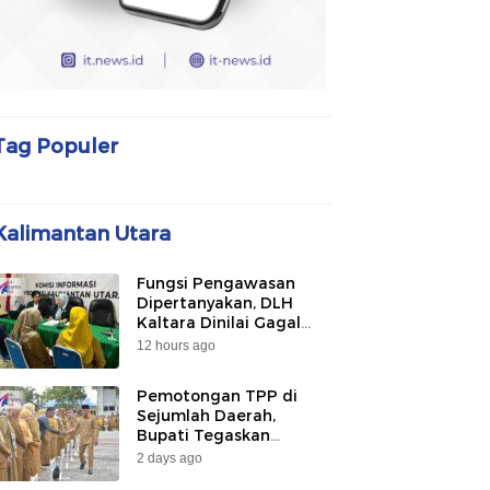
Tag Populer
Kalimantan Utara
Fungsi Pengawasan
Dipertanyakan, DLH
Kaltara Dinilai Gagal
Awasi PLTU Captive dan
12 hours ago
Smelter di KIPI
Mangkupadi
Pemotongan TPP di
Sejumlah Daerah,
Bupati Tegaskan
Bulungan Belum
2 days ago
Berlakukan pada 2026