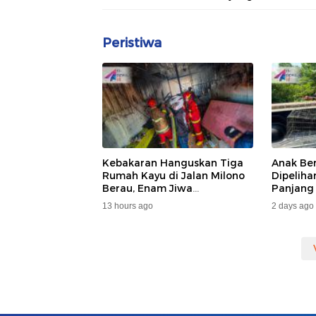
Peristiwa
Kebakaran Hanguskan Tiga
Anak Be
Rumah Kayu di Jalan Milono
Dipelih
Berau, Enam Jiwa
Panjang
Terdampak
Dan DA
13 hours ago
2 days ago