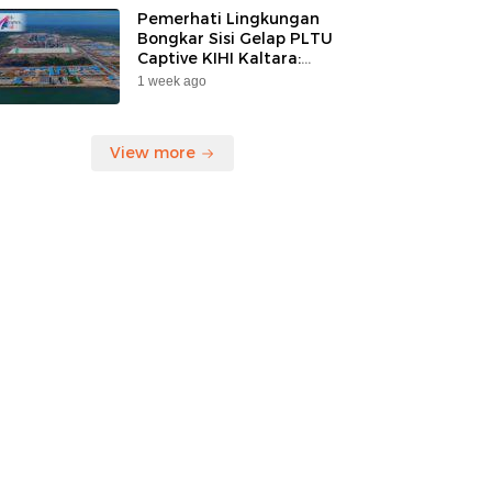
Pemerhati Lingkungan
Bongkar Sisi Gelap PLTU
Captive KIHI Kaltara:
“Industri Hijau Hanya
1 week ago
Ilusi, Nelayan Jadi
Korban”
View more