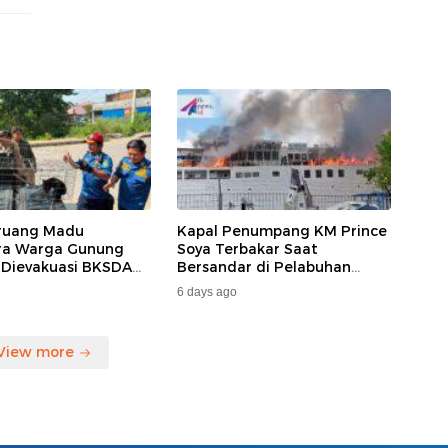
ruang Madu
Kapal Penumpang KM Prince
ara Warga Gunung
Soya Terbakar Saat
 Dievakuasi BKSDA
Bersandar di Pelabuhan
MKAR
Samarinda, Keberangkatan
6 days ago
Penumpang Dialihkan
View more