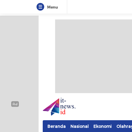
Menu
IT-NEWS
Update Cepat, Cerdas, dan Terpercaya
Beranda
Nasional
Ekonomi
Olahra