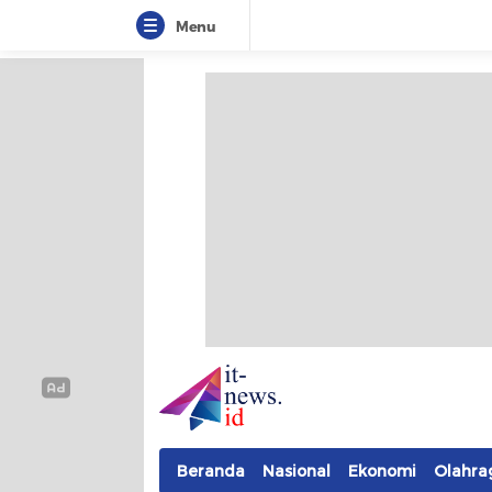
Menu
IT-NEWS
Update Cepat, Cerdas, dan Terpercaya
Beranda
Nasional
Ekonomi
Olahra