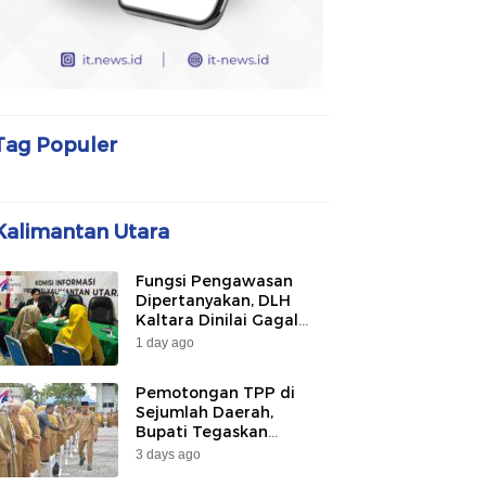
Tag Populer
Kalimantan Utara
Fungsi Pengawasan
Dipertanyakan, DLH
Kaltara Dinilai Gagal
Awasi PLTU Captive dan
1 day ago
Smelter di KIPI
Mangkupadi
Pemotongan TPP di
Sejumlah Daerah,
Bupati Tegaskan
Bulungan Belum
3 days ago
Berlakukan pada 2026