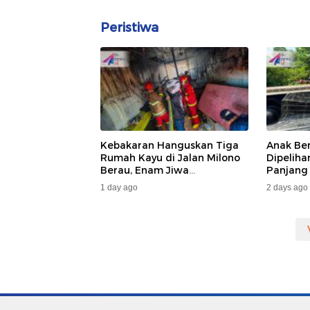
Peristiwa
Kebakaran Hanguskan Tiga
Anak Be
Rumah Kayu di Jalan Milono
Dipelih
Berau, Enam Jiwa
Panjang
Terdampak
Dan DA
1 day ago
2 days ago