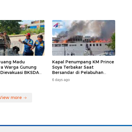
ruang Madu
Kapal Penumpang KM Prince
ara Warga Gunung
Soya Terbakar Saat
 Dievakuasi BKSDA
Bersandar di Pelabuhan
MKAR
Samarinda, Keberangkatan
6 days ago
Penumpang Dialihkan
View more