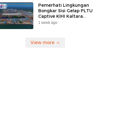
Pemerhati Lingkungan
Bongkar Sisi Gelap PLTU
Captive KIHI Kaltara:
“Industri Hijau Hanya
1 week ago
Ilusi, Nelayan Jadi
Korban”
View more