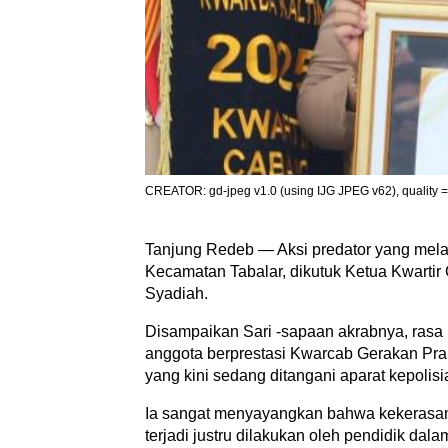
CREATOR: gd-jpeg v1.0 (using IJG JPEG v62), quality 
Tanjung Redeb — Aksi predator yang mela
Kecamatan Tabalar, dikutuk Ketua Kwartir
Syadiah.
Disampaikan Sari -sapaan akrabnya, rasa p
anggota berprestasi Kwarcab Gerakan Pr
yang kini sedang ditangani aparat kepolisi
Ia sangat menyayangkan bahwa kekerasan
terjadi justru dilakukan oleh pendidik dala