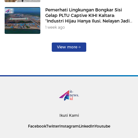
Pemerhati Lingkungan Bongkar Sisi
Gelap PLTU Captive KIHI Kaltara:
“Industri Hijau Hanya Ilusi, Nelayan Jadi
Korban”
1 week ago
View more
Ikuti Kami
Facebook
Twitter
Instagram
LinkedIn
Youtube