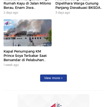
Rumah Kayu di Jalan Milono
Dipelihara Warga Gunung
Berau, Enam Jiwa
Panjang Dievakuasi BKSDA
Terdampak
Dan DAMKAR
2 days ago
3 days ago
Kapal Penumpang KM
Prince Soya Terbakar Saat
Bersandar di Pelabuhan
Samarinda, Keberangkatan
1 week ago
Penumpang Dialihkan
View more