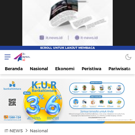
IT-NEWS
Update Cepat, Cerdas, dan Terpercaya
Beranda
Nasional
Ekonomi
Peristiwa
Pariwisata
IT-NEWS
Nasional