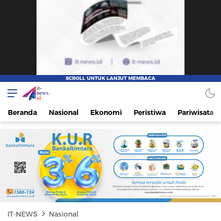
IT-NEWS
Update Cepat, Cerdas, dan Terpercaya
Beranda
Nasional
Ekonomi
Peristiwa
Pariwisata
IT-NEWS
Nasional