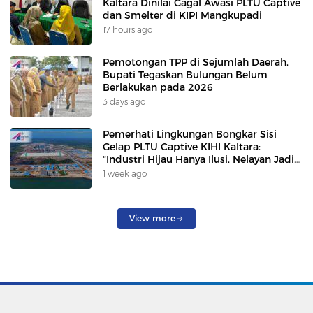
Kaltara Dinilai Gagal Awasi PLTU Captive
dan Smelter di KIPI Mangkupadi
17 hours ago
Pemotongan TPP di Sejumlah Daerah,
Bupati Tegaskan Bulungan Belum
Berlakukan pada 2026
3 days ago
Pemerhati Lingkungan Bongkar Sisi
Gelap PLTU Captive KIHI Kaltara:
“Industri Hijau Hanya Ilusi, Nelayan Jadi
Korban”
1 week ago
View more