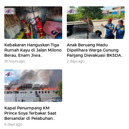
Kebakaran Hanguskan Tiga
Anak Beruang Madu
Rumah Kayu di Jalan Milono
Dipelihara Warga Gunung
Berau, Enam Jiwa
Panjang Dievakuasi BKSDA
Terdampak
Dan DAMKAR
18 hours ago
2 days ago
Kapal Penumpang KM
Prince Soya Terbakar Saat
Bersandar di Pelabuhan
Samarinda, Keberangkatan
6 days ago
Penumpang Dialihkan