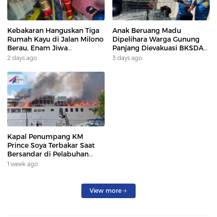
Kebakaran Hanguskan Tiga
Anak Beruang Madu
Rumah Kayu di Jalan Milono
Dipelihara Warga Gunung
Berau, Enam Jiwa
Panjang Dievakuasi BKSDA
Terdampak
Dan DAMKAR
2 days ago
3 days ago
Kapal Penumpang KM
Prince Soya Terbakar Saat
Bersandar di Pelabuhan
Samarinda, Keberangkatan
1 week ago
Penumpang Dialihkan
View more