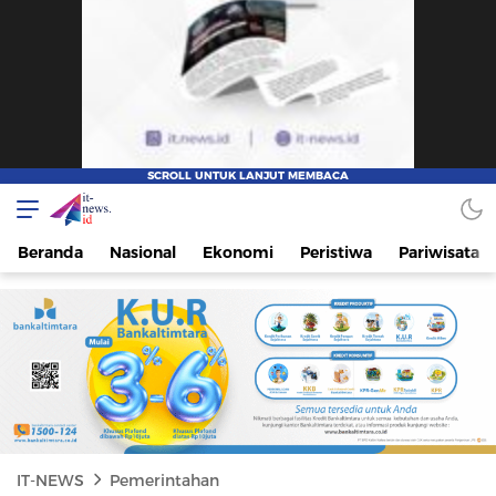
IT-NEWS
Update Cepat, Cerdas, dan Terpercaya
Beranda
Nasional
Ekonomi
Peristiwa
Pariwisata
IT-NEWS
Pemerintahan