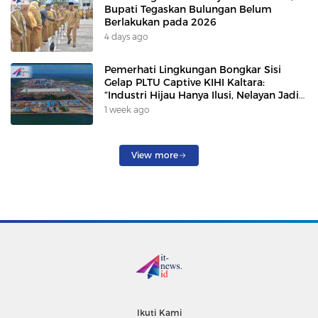
Bupati Tegaskan Bulungan Belum
Berlakukan pada 2026
4 days ago
Pemerhati Lingkungan Bongkar Sisi
Gelap PLTU Captive KIHI Kaltara:
“Industri Hijau Hanya Ilusi, Nelayan Jadi
Korban”
1 week ago
View more
Ikuti Kami