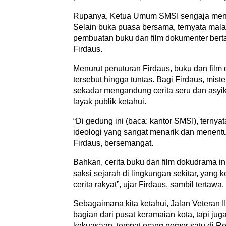
Rupanya, Ketua Umum SMSI sengaja meng
Selain buka puasa bersama, ternyata malam
pembuatan buku dan film dokumenter bertaj
Firdaus.
Menurut penuturan Firdaus, buku dan film
tersebut hingga tuntas. Bagi Firdaus, mist
sekadar mengandung cerita seru dan asyik,
layak publik ketahui.
“Di gedung ini (baca: kantor SMSI), ternyat
ideologi yang sangat menarik dan menentu
Firdaus, bersemangat.
Bahkan, cerita buku dan film dokudrama ini
saksi sejarah di lingkungan sekitar, yang k
cerita rakyat”, ujar Firdaus, sambil tertawa.
Sebagaimana kita ketahui, Jalan Veteran II
bagian dari pusat keramaian kota, tapi ju
kekuasaan, tempat orang nomor satu di Rep