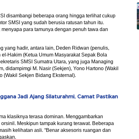
MSI disambangi beberapa orang hingga terlihat cukup
ntor SMSI yang sudah berusia ratusan tahun itu.
k menyapa para tamunya dengan penuh tawa dan
 yang hadir, antara lain, Deden Ridwan (penulis,
an el-Hakim (Ketua Umum Masyarakat Sepak Bola
 (Sekretaris SMSI Sumatra Utara, yang juga Managing
m, didampimgi M. Nasir (Sekjen), Yono Hartono (Wakil
o (Wakil Sekjen Bidang Eksternal).
Anggana Jadi Ajang Silaturahmi, Camat Pastikan
oma klasiknya terasa dominan. Menggambarkan
h orsinil. Meskipun tampak kurang terawat. Beberapa
sih kelihatan asli. “Benar aksesoris ruangan dan
egaskan.