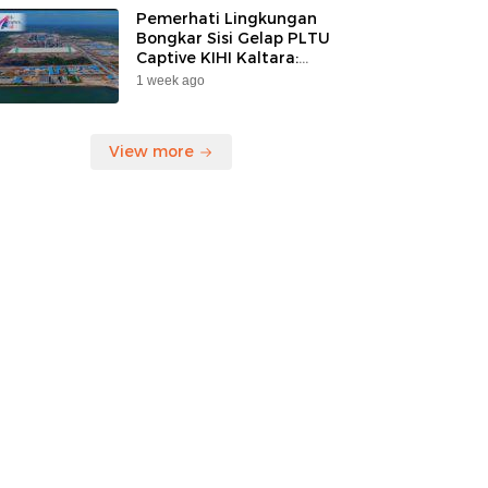
Pemerhati Lingkungan
Bongkar Sisi Gelap PLTU
Captive KIHI Kaltara:
“Industri Hijau Hanya
1 week ago
Ilusi, Nelayan Jadi
Korban”
View more