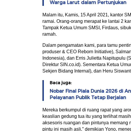
Warga Larut dalam Pertunjukan
Malam itu, Kamis, 15 April 2021, kantor S
ramai. Orang-orang merapat ke lantai 2 ka
Tampak Ketua Umum SMSI, Firdaus, sibu
ramah.
Dalam pengamatan kami, para tamu penting
produser & CEO Reborn Initiative), Salm
Indonesia), dan Erris Julietta Napitupulu
Direktur SIN.co.id). Sementara Ketua Umu
Sekjen Bidang Internal), dan Heru Siswant
Baca juga:
Nobar Final Piala Dunia 2026 di 
Pelayanan Publik Tetap Berjalan
Mereka berkumpul di ruang rapat yang ar
keaslian gedung tua itu yang terlihat masi
aksesoris ruangan dan pintunya memang ma
pintu ini masih asli,” demikian Yono, men