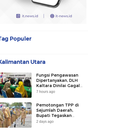
Tag Populer
Kalimantan Utara
Fungsi Pengawasan
Dipertanyakan, DLH
Kaltara Dinilai Gagal
Awasi PLTU Captive dan
7 hours ago
Smelter di KIPI
Mangkupadi
Pemotongan TPP di
Sejumlah Daerah,
Bupati Tegaskan
Bulungan Belum
2 days ago
Berlakukan pada 2026