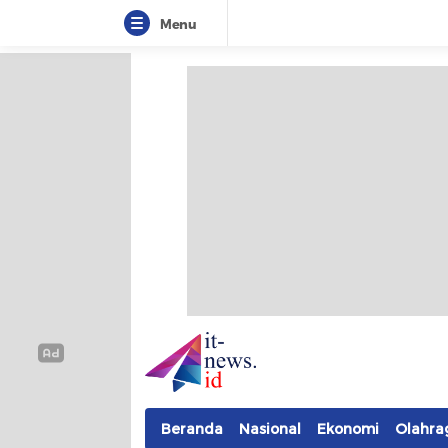
Menu
IT-NEWS
Update Cepat, Cerdas, dan Terpercaya
Beranda
Nasional
Ekonomi
Olahra