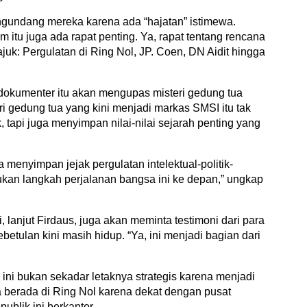
undang mereka karena ada “hajatan” istimewa.
 itu juga ada rapat penting. Ya, rapat tentang rencana
uk: Pergulatan di Ring Nol, JP. Coen, DN Aidit hingga
 dokumenter itu akan mengupas misteri gedung tua
eri gedung tua yang kini menjadi markas SMSI itu tak
 tapi juga menyimpan nilai-nilai sejarah penting yang
a menyimpan jejak pergulatan intelektual-politik-
kan langkah perjalanan bangsa ini ke depan,” ungkap
, lanjut Firdaus, juga akan meminta testimoni dari para
ebetulan kini masih hidup. “Ya, ini menjadi bagian dari
 ini bukan sekadar letaknya strategis karena menjadi
ga berada di Ring Nol karena dekat dengan pusat
ublik ini berkantor.