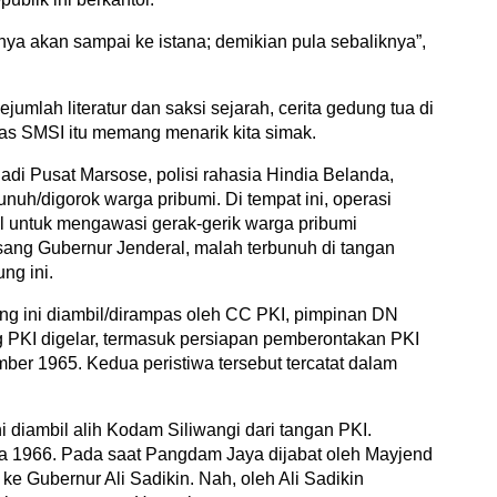
nya akan sampai ke istana; demikian pula sebaliknya”,
umlah literatur dan saksi sejarah, cerita gedung tua di
rkas SMSI itu memang menarik kita simak.
adi Pusat Marsose, polisi rahasia Hindia Belanda,
nuh/digorok warga pribumi. Di tempat ini, operasi
l untuk mengawasi gerak-gerik warga pribumi
sang Gubernur Jenderal, malah terbunuh di tangan
ng ini.
ung ini diambil/dirampas oleh CC PKI, pimpinan DN
ting PKI digelar, termasuk persiapan pemberontakan PKI
er 1965. Kedua peristiwa tersebut tercatat dalam
 diambil alih Kodam Siliwangi dari tangan PKI.
 1966. Pada saat Pangdam Jaya dijabat oleh Mayjend
e Gubernur Ali Sadikin. Nah, oleh Ali Sadikin