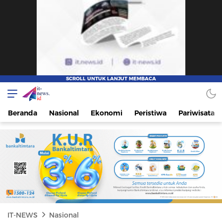
IT-NEWS
Update Cepat, Cerdas, dan Terpercaya
Beranda
Nasional
Ekonomi
Peristiwa
Pariwisata
IT-NEWS
Nasional