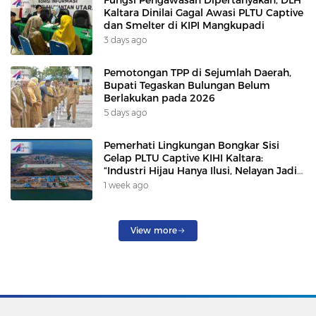
Kaltara Dinilai Gagal Awasi PLTU Captive
dan Smelter di KIPI Mangkupadi
3 days ago
Pemotongan TPP di Sejumlah Daerah,
Bupati Tegaskan Bulungan Belum
Berlakukan pada 2026
5 days ago
Pemerhati Lingkungan Bongkar Sisi
Gelap PLTU Captive KIHI Kaltara:
“Industri Hijau Hanya Ilusi, Nelayan Jadi
Korban”
1 week ago
View more