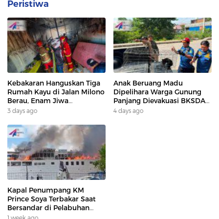
Peristiwa
Kebakaran Hanguskan Tiga
Anak Beruang Madu
Rumah Kayu di Jalan Milono
Dipelihara Warga Gunung
Berau, Enam Jiwa
Panjang Dievakuasi BKSDA
Terdampak
Dan DAMKAR
3 days ago
4 days ago
Kapal Penumpang KM
Prince Soya Terbakar Saat
Bersandar di Pelabuhan
Samarinda, Keberangkatan
1 week ago