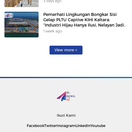
3 days ago
Pemerhati Lingkungan Bongkar Sisi
Gelap PLTU Captive KIHI Kaltara:
“Industri Hijau Hanya Ilusi, Nelayan Jadi
Korban”
1 week ago
View more
Ikuti Kami
Facebook
Twitter
Instagram
LinkedIn
Youtube