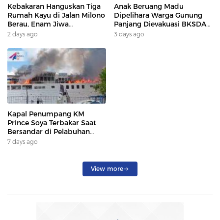
Kebakaran Hanguskan Tiga
Anak Beruang Madu
Rumah Kayu di Jalan Milono
Dipelihara Warga Gunung
Berau, Enam Jiwa
Panjang Dievakuasi BKSDA
Terdampak
Dan DAMKAR
2 days ago
3 days ago
Kapal Penumpang KM
Prince Soya Terbakar Saat
Bersandar di Pelabuhan
Samarinda, Keberangkatan
7 days ago
Penumpang Dialihkan
View more