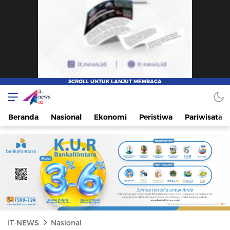
IT-NEWS
Update Cepat, Cerdas, dan Terpercaya
Beranda
Nasional
Ekonomi
Peristiwa
Pariwisata
IT-NEWS
Nasional