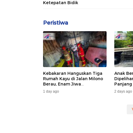
Ketepatan Bidik
Peristiwa
Kebakaran Hanguskan Tiga
Anak Be
Rumah Kayu di Jalan Milono
Dipelih
Berau, Enam Jiwa
Panjang
Terdampak
Dan DA
1 day ago
2 days ago