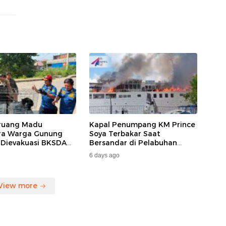
ruang Madu
Kapal Penumpang KM Prince
ara Warga Gunung
Soya Terbakar Saat
 Dievakuasi BKSDA
Bersandar di Pelabuhan
MKAR
Samarinda, Keberangkatan
6 days ago
Penumpang Dialihkan
View more