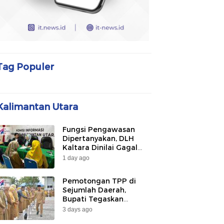
Tag Populer
Kalimantan Utara
Fungsi Pengawasan
Dipertanyakan, DLH
Kaltara Dinilai Gagal
Awasi PLTU Captive dan
1 day ago
Smelter di KIPI
Mangkupadi
Pemotongan TPP di
Sejumlah Daerah,
Bupati Tegaskan
Bulungan Belum
3 days ago
Berlakukan pada 2026