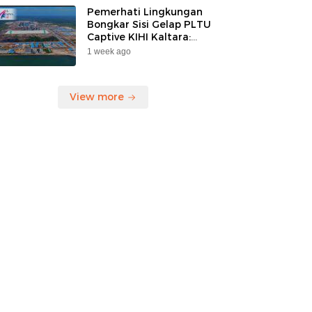
Pemerhati Lingkungan
Bongkar Sisi Gelap PLTU
Captive KIHI Kaltara:
“Industri Hijau Hanya
1 week ago
Ilusi, Nelayan Jadi
Korban”
View more