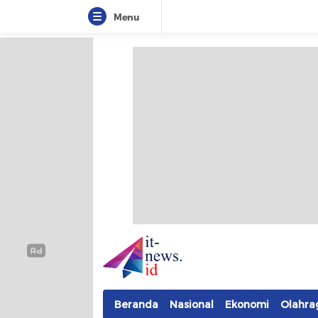
Menu
IT-NEWS
Update Cepat, Cerdas, dan Terpercaya
Beranda
Nasional
Ekonomi
Olahra