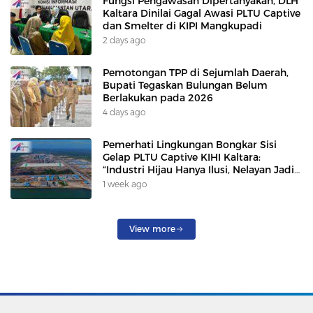
Fungsi Pengawasan Dipertanyakan, DLH
Kaltara Dinilai Gagal Awasi PLTU Captive
dan Smelter di KIPI Mangkupadi
2 days ago
Pemotongan TPP di Sejumlah Daerah,
Bupati Tegaskan Bulungan Belum
Berlakukan pada 2026
4 days ago
Pemerhati Lingkungan Bongkar Sisi
Gelap PLTU Captive KIHI Kaltara:
“Industri Hijau Hanya Ilusi, Nelayan Jadi
Korban”
1 week ago
View more