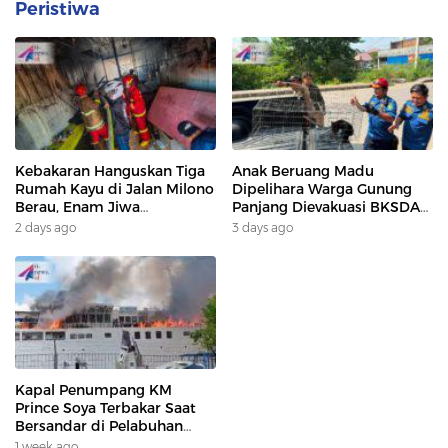
Peristiwa
Kebakaran Hanguskan Tiga
Anak Beruang Madu
Rumah Kayu di Jalan Milono
Dipelihara Warga Gunung
Berau, Enam Jiwa
Panjang Dievakuasi BKSDA
Terdampak
Dan DAMKAR
2 days ago
3 days ago
Kapal Penumpang KM
Prince Soya Terbakar Saat
Bersandar di Pelabuhan
Samarinda, Keberangkatan
1 week ago