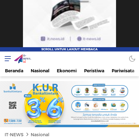
IT-NEWS
Update Cepat, Cerdas, dan Terpercaya
Beranda
Nasional
Ekonomi
Peristiwa
Pariwisata
IT-NEWS
Nasional