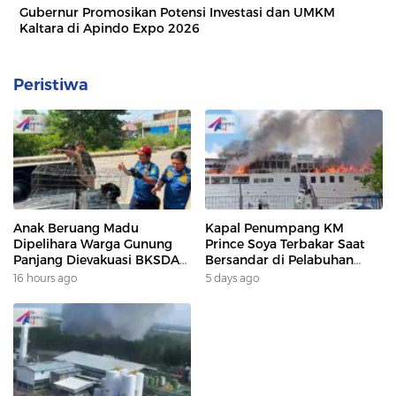
Gubernur Promosikan Potensi Investasi dan UMKM
Kaltara di Apindo Expo 2026
Peristiwa
Anak Beruang Madu
Kapal Penumpang KM
Dipelihara Warga Gunung
Prince Soya Terbakar Saat
Panjang Dievakuasi BKSDA
Bersandar di Pelabuhan
Dan DAMKAR
Samarinda, Keberangkatan
16 hours ago
5 days ago
Penumpang Dialihkan