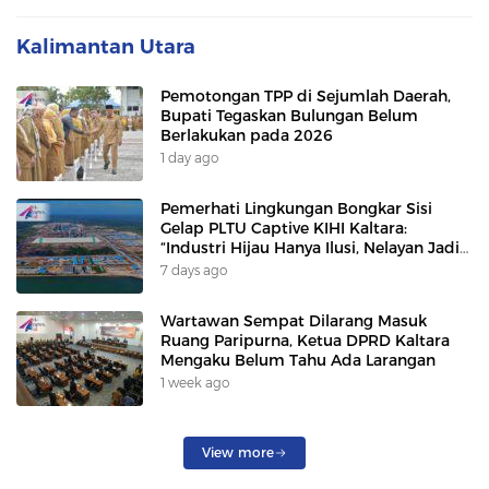
Kalimantan Utara
Pemotongan TPP di Sejumlah Daerah,
Bupati Tegaskan Bulungan Belum
Berlakukan pada 2026
1 day ago
Pemerhati Lingkungan Bongkar Sisi
Gelap PLTU Captive KIHI Kaltara:
“Industri Hijau Hanya Ilusi, Nelayan Jadi
Korban”
7 days ago
Wartawan Sempat Dilarang Masuk
Ruang Paripurna, Ketua DPRD Kaltara
Mengaku Belum Tahu Ada Larangan
1 week ago
View more