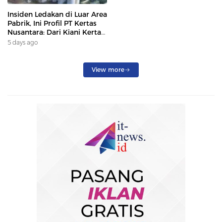
Insiden Ledakan di Luar Area
Pabrik, Ini Profil PT Kertas
Nusantara: Dari Kiani Kertas
hingga Beroperasi Kembali
5 days ago
Karena Prabowo.
View more