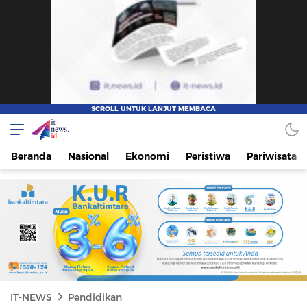
IT-NEWS
Update Cepat, Cerdas, dan Terpercaya
Beranda
Nasional
Ekonomi
Peristiwa
Pariwisata
IT-NEWS
Pendidikan