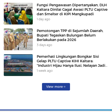
Fungsi Pengawasan Dipertanyakan, DLH
Kaltara Dinilai Gagal Awasi PLTU Captive
dan Smelter di KIPI Mangkupadi
1 day ago
Pemotongan TPP di Sejumlah Daerah,
Bupati Tegaskan Bulungan Belum
Berlakukan pada 2026
3 days ago
Pemerhati Lingkungan Bongkar Sisi
Gelap PLTU Captive KIHI Kaltara:
“Industri Hijau Hanya Ilusi, Nelayan Jadi
Korban”
1 week ago
View more