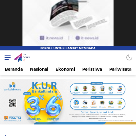
IT-NEWS
Update Cepat, Cerdas, dan Terpercaya
Beranda
Nasional
Ekonomi
Peristiwa
Pariwisata