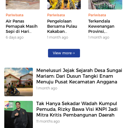
Pariwisata
Pariwisata
Pariwisata
Air Panas
Pengelolaan
Terkendala
Pemapak Masih
Bersama Pulau
Kewenangan
Sepi di Hari
Kakaban
Provinsi,
Biasa,
Diwacanakan,
Pemkab Berau
6 days ago
1 month ago
1 month ago
Disbudpar
Wagub Kaltim:
Belum Bisa Tarik
Dorong
Skema Bagi
Retribusi
Homestay dan
Hasil Masih
Fasilitas Wisata
View more
Wisata Malam
Dibahas
untuk
Tingkatkan
Menelusuri Jejak Sejarah Desa Sungai
Kunjungan
Mariam: Dari Dusun Tangki Enam
Menuju Pusat Kecamatan Anggana
1 month ago
Tak Hanya Sekadar Wadah Kumpul
Pemuda, Rizky Bawa Visi KNPI Jadi
Mitra Kritis Pembangunan Daerah
11 months ago