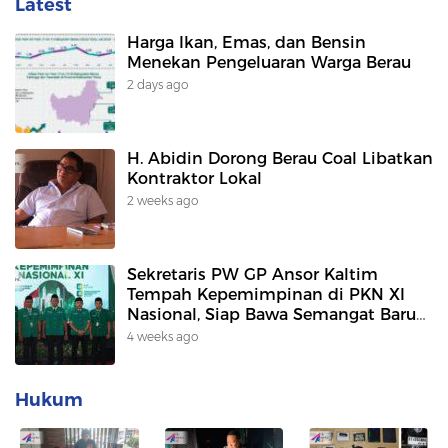
Latest
Harga Ikan, Emas, dan Bensin
Menekan Pengeluaran Warga Berau
2 days ago
H. Abidin Dorong Berau Coal Libatkan
Kontraktor Lokal
2 weeks ago
Sekretaris PW GP Ansor Kaltim
Tempah Kepemimpinan di PKN XI
Nasional, Siap Bawa Semangat Baru
untuk Kaderisasi
4 weeks ago
Hukum