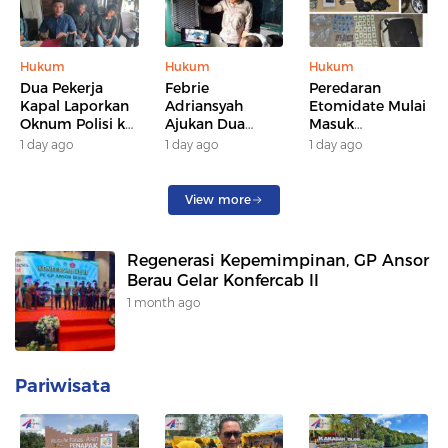
Hukum
Hukum
Hukum
Dua Pekerja
Febrie
Peredaran
Kapal Laporkan
Adriansyah
Etomidate Mulai
Oknum Polisi ke
Ajukan Dua
Masuk
Polresta
Praperadilan, PN
Samarinda,
1 day ago
1 day ago
1 day ago
Samarinda dan
Jaksel
Polisi Ungkap
Propam, Dugaan
Jadwalkan
Jalur Distribusi
Penganiayaan di
Sidang Perdana
hingga Sasaran
View more
Sungai
18 dan 19
Pengguna
Mahakam
Agustus
Diusut
Regenerasi Kepemimpinan, GP Ansor
Berau Gelar Konfercab II
1 month ago
Pariwisata