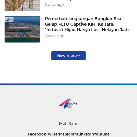
5 days ago
Pemerhati Lingkungan Bongkar Sisi
Gelap PLTU Captive KIHI Kaltara:
“Industri Hijau Hanya Ilusi, Nelayan Jadi
Korban”
1 week ago
View more
Ikuti Kami
Facebook
Twitter
Instagram
LinkedIn
Youtube