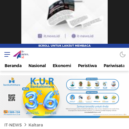
IT-NEWS
Update Cepat, Cerdas, dan Terpercaya
Beranda
Nasional
Ekonomi
Peristiwa
Pariwisata
IT-NEWS
Kaltara