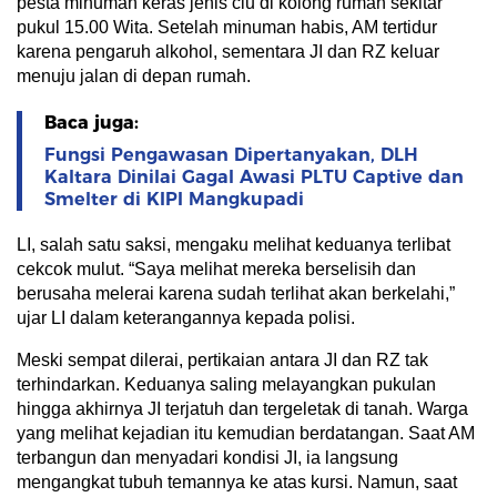
pesta minuman keras jenis ciu di kolong rumah sekitar
pukul 15.00 Wita. Setelah minuman habis, AM tertidur
karena pengaruh alkohol, sementara JI dan RZ keluar
menuju jalan di depan rumah.
Baca juga:
Fungsi Pengawasan Dipertanyakan, DLH
Kaltara Dinilai Gagal Awasi PLTU Captive dan
Smelter di KIPI Mangkupadi
LI, salah satu saksi, mengaku melihat keduanya terlibat
cekcok mulut. “Saya melihat mereka berselisih dan
berusaha melerai karena sudah terlihat akan berkelahi,”
ujar LI dalam keterangannya kepada polisi.
Meski sempat dilerai, pertikaian antara JI dan RZ tak
terhindarkan. Keduanya saling melayangkan pukulan
hingga akhirnya JI terjatuh dan tergeletak di tanah. Warga
yang melihat kejadian itu kemudian berdatangan. Saat AM
terbangun dan menyadari kondisi JI, ia langsung
mengangkat tubuh temannya ke atas kursi. Namun, saat