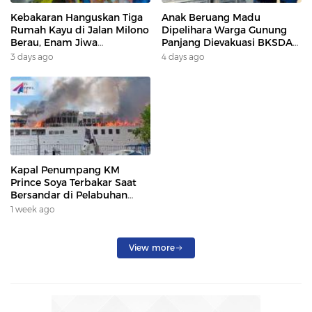
Kebakaran Hanguskan Tiga
Anak Beruang Madu
Rumah Kayu di Jalan Milono
Dipelihara Warga Gunung
Berau, Enam Jiwa
Panjang Dievakuasi BKSDA
Terdampak
Dan DAMKAR
3 days ago
4 days ago
Kapal Penumpang KM
Prince Soya Terbakar Saat
Bersandar di Pelabuhan
Samarinda, Keberangkatan
1 week ago
Penumpang Dialihkan
View more