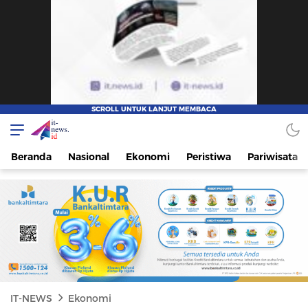
IT-NEWS
Update Cepat, Cerdas, dan Terpercaya
Beranda
Nasional
Ekonomi
Peristiwa
Pariwisata
IT-NEWS
Ekonomi