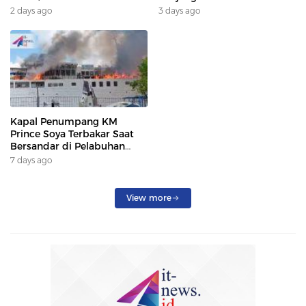
Terdampak
Dan DAMKAR
2 days ago
3 days ago
Kapal Penumpang KM
Prince Soya Terbakar Saat
Bersandar di Pelabuhan
Samarinda, Keberangkatan
7 days ago
Penumpang Dialihkan
View more