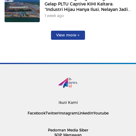
Gelap PLTU Captive KIHI Kaltara:
“Industri Hijau Hanya Ilusi, Nelayan Jadi
Korban”
1 week ago
View more
Ikuti Kami
Facebook
Twitter
Instagram
LinkedIn
Youtube
Pedoman Media Siber
SOP Wartawan