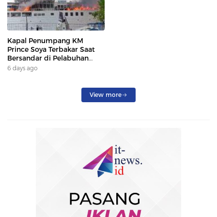
Kapal Penumpang KM
Prince Soya Terbakar Saat
Bersandar di Pelabuhan
Samarinda, Keberangkatan
6 days ago
Penumpang Dialihkan
View more