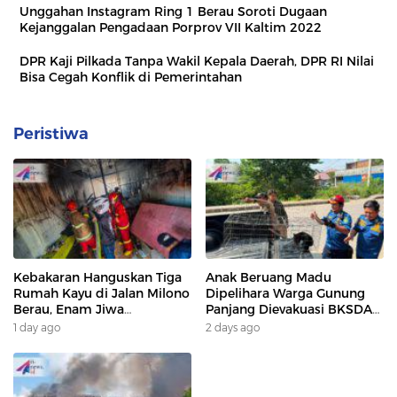
Unggahan Instagram Ring 1 Berau Soroti Dugaan
Kejanggalan Pengadaan Porprov VII Kaltim 2022
DPR Kaji Pilkada Tanpa Wakil Kepala Daerah, DPR RI Nilai
Bisa Cegah Konflik di Pemerintahan
Peristiwa
Kebakaran Hanguskan Tiga
Anak Beruang Madu
Rumah Kayu di Jalan Milono
Dipelihara Warga Gunung
Berau, Enam Jiwa
Panjang Dievakuasi BKSDA
Terdampak
Dan DAMKAR
1 day ago
2 days ago