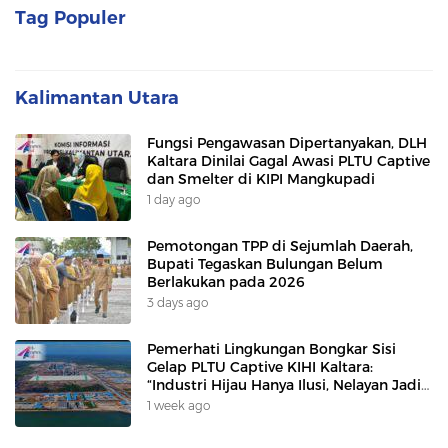
Tag Populer
Kalimantan Utara
Fungsi Pengawasan Dipertanyakan, DLH
Kaltara Dinilai Gagal Awasi PLTU Captive
dan Smelter di KIPI Mangkupadi
1 day ago
Pemotongan TPP di Sejumlah Daerah,
Bupati Tegaskan Bulungan Belum
Berlakukan pada 2026
3 days ago
Pemerhati Lingkungan Bongkar Sisi
Gelap PLTU Captive KIHI Kaltara:
“Industri Hijau Hanya Ilusi, Nelayan Jadi
Korban”
1 week ago