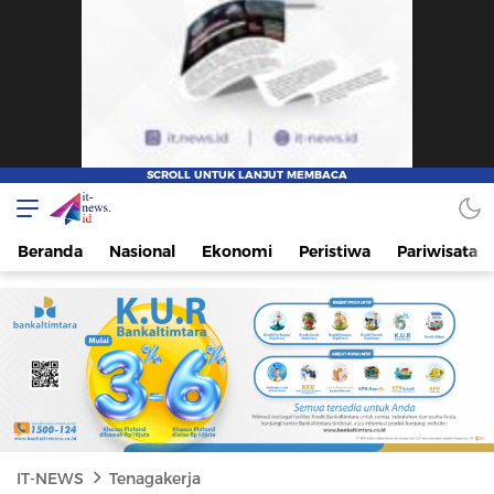
IT-NEWS
Update Cepat, Cerdas, dan Terpercaya
Beranda
Nasional
Ekonomi
Peristiwa
Pariwisata
IT-NEWS
Tenagakerja