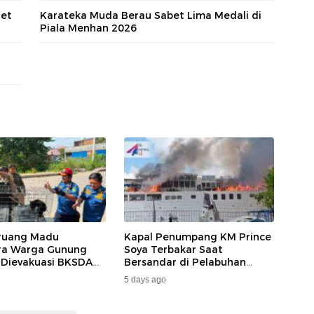
let
Karateka Muda Berau Sabet Lima Medali di
Piala Menhan 2026
ruang Madu
Kapal Penumpang KM Prince
ara Warga Gunung
Soya Terbakar Saat
 Dievakuasi BKSDA
Bersandar di Pelabuhan
MKAR
Samarinda, Keberangkatan
5 days ago
Penumpang Dialihkan