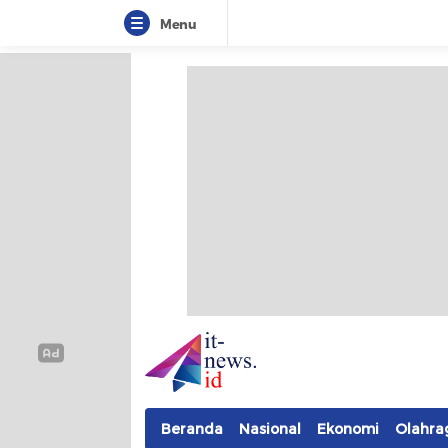
Menu
IT-NEWS
Update Cepat, Cerdas, dan Terpercaya
Beranda
Nasional
Ekonomi
Olahra