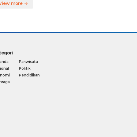
View more
tegori
anda
Pariwisata
ional
Politik
onomi
Pendidikan
hraga