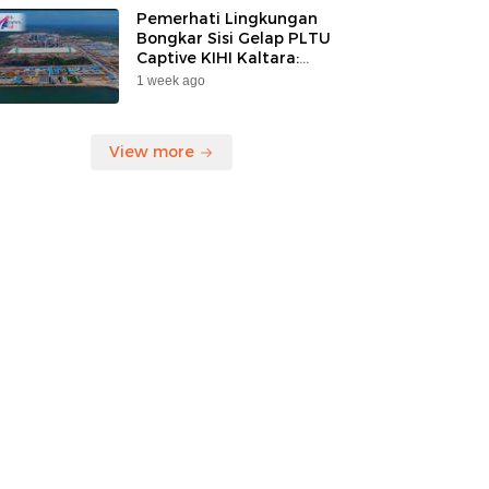
Pemerhati Lingkungan
Bongkar Sisi Gelap PLTU
Captive KIHI Kaltara:
“Industri Hijau Hanya
1 week ago
Ilusi, Nelayan Jadi
Korban”
View more