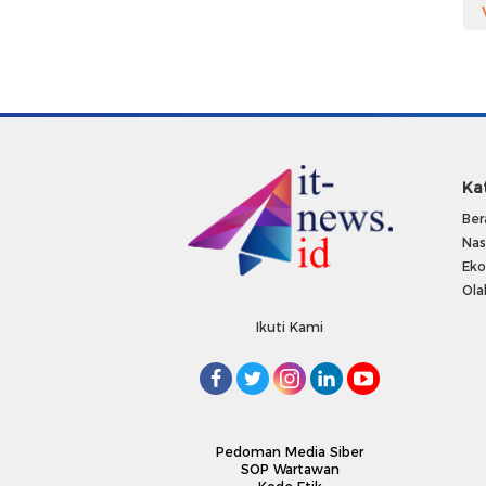
Ka
Ber
Nas
Ek
Ola
Ikuti Kami
Pedoman Media Siber
SOP Wartawan