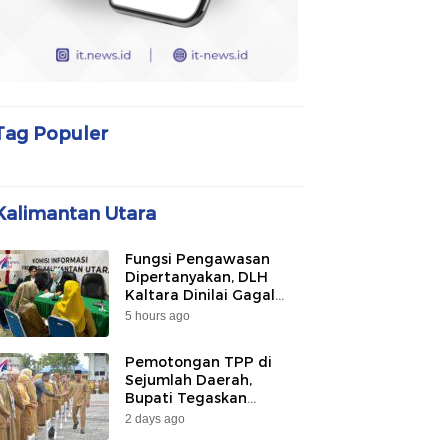
Tag Populer
Kalimantan Utara
Fungsi Pengawasan
Dipertanyakan, DLH
Kaltara Dinilai Gagal
Awasi PLTU Captive dan
5 hours ago
Smelter di KIPI
Mangkupadi
Pemotongan TPP di
Sejumlah Daerah,
Bupati Tegaskan
Bulungan Belum
2 days ago
Berlakukan pada 2026