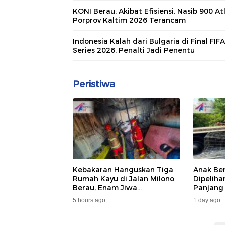
KONI Berau: Akibat Efisiensi, Nasib 900 At
Porprov Kaltim 2026 Terancam
Indonesia Kalah dari Bulgaria di Final FIFA
Series 2026, Penalti Jadi Penentu
Peristiwa
Kebakaran Hanguskan Tiga
Anak Be
Rumah Kayu di Jalan Milono
Dipelih
Berau, Enam Jiwa
Panjang
Terdampak
Dan DA
5 hours ago
1 day ago