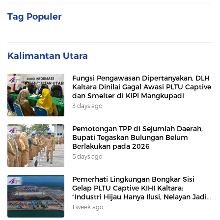
Tag Populer
Kalimantan Utara
Fungsi Pengawasan Dipertanyakan, DLH
Kaltara Dinilai Gagal Awasi PLTU Captive
dan Smelter di KIPI Mangkupadi
3 days ago
Pemotongan TPP di Sejumlah Daerah,
Bupati Tegaskan Bulungan Belum
Berlakukan pada 2026
5 days ago
Pemerhati Lingkungan Bongkar Sisi
Gelap PLTU Captive KIHI Kaltara:
“Industri Hijau Hanya Ilusi, Nelayan Jadi
Korban”
1 week ago