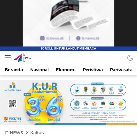
IT-NEWS
Update Cepat, Cerdas, dan Terpercaya
Beranda
Nasional
Ekonomi
Peristiwa
Pariwisata
IT-NEWS
Kaltara