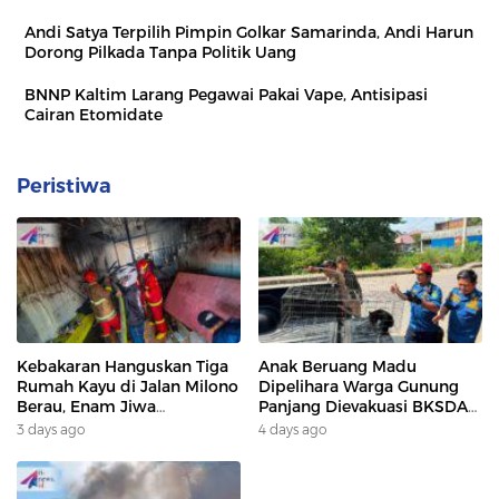
Andi Satya Terpilih Pimpin Golkar Samarinda, Andi Harun
Dorong Pilkada Tanpa Politik Uang
BNNP Kaltim Larang Pegawai Pakai Vape, Antisipasi
Cairan Etomidate
Peristiwa
Kebakaran Hanguskan Tiga
Anak Beruang Madu
Rumah Kayu di Jalan Milono
Dipelihara Warga Gunung
Berau, Enam Jiwa
Panjang Dievakuasi BKSDA
Terdampak
Dan DAMKAR
3 days ago
4 days ago