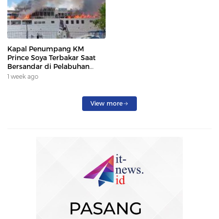
Kapal Penumpang KM
Prince Soya Terbakar Saat
Bersandar di Pelabuhan
Samarinda, Keberangkatan
1 week ago
Penumpang Dialihkan
View more