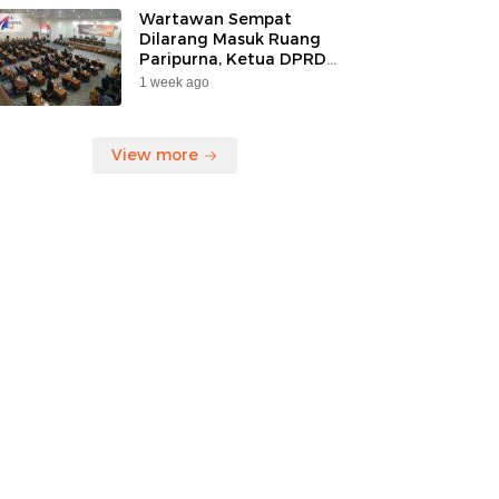
Korban”
Wartawan Sempat
Dilarang Masuk Ruang
Paripurna, Ketua DPRD
Kaltara Mengaku Belum
1 week ago
Tahu Ada Larangan
View more