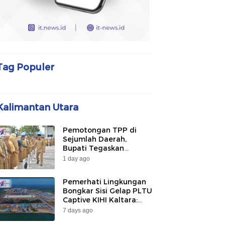
Tag Populer
Kalimantan Utara
Pemotongan TPP di
Sejumlah Daerah,
Bupati Tegaskan
Bulungan Belum
1 day ago
Berlakukan pada 2026
Pemerhati Lingkungan
Bongkar Sisi Gelap PLTU
Captive KIHI Kaltara:
“Industri Hijau Hanya
7 days ago
Ilusi, Nelayan Jadi