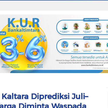
altara Diprediksi Juli–
arga Diminta Waspada