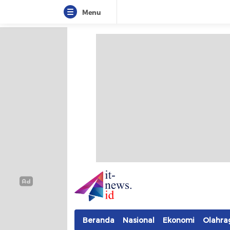
Menu
IT-NEWS
Update Cepat, Cerdas, dan Terpercaya
Beranda
Nasional
Ekonomi
Olahra