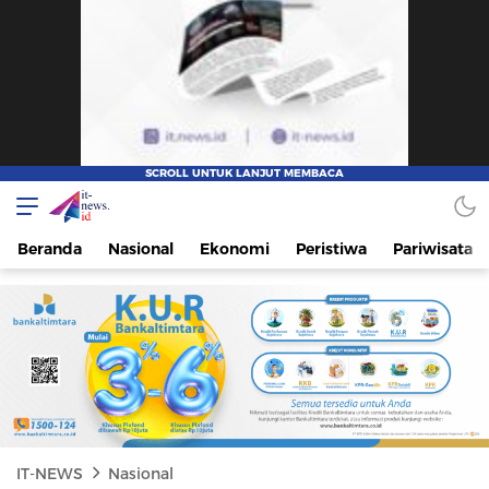
IT-NEWS
Update Cepat, Cerdas, dan Terpercaya
Beranda
Nasional
Ekonomi
Peristiwa
Pariwisata
IT-NEWS
Nasional