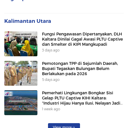
Kalimantan Utara
Fungsi Pengawasan Dipertanyakan, DLH
Kaltara Dinilai Gagal Awasi PLTU Captive
dan Smelter di KIPI Mangkupadi
3 days ago
Pemotongan TPP di Sejumlah Daerah,
Bupati Tegaskan Bulungan Belum
Berlakukan pada 2026
5 days ago
Pemerhati Lingkungan Bongkar Sisi
Gelap PLTU Captive KIHI Kaltara:
“Industri Hijau Hanya Ilusi, Nelayan Jadi
Korban”
1 week ago
View more