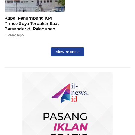
Kapal Penumpang KM
Prince Soya Terbakar Saat
Bersandar di Pelabuhan
Samarinda, Keberangkatan
1 week ago
Penumpang Dialihkan
View more