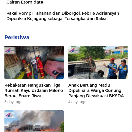
Cairan Etomidate
Pakai Rompi Tahanan dan Diborgol, Febrie Adriansyah
Diperiksa Kejagung sebagai Tersangka dan Saksi
Peristiwa
Kebakaran Hanguskan Tiga
Anak Beruang Madu
Rumah Kayu di Jalan Milono
Dipelihara Warga Gunung
Berau, Enam Jiwa
Panjang Dievakuasi BKSDA
Terdampak
Dan DAMKAR
3 days ago
4 days ago