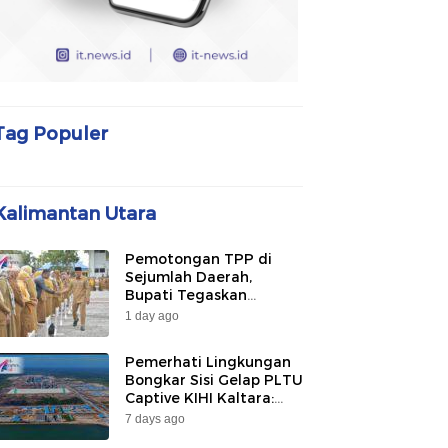
Tag Populer
Kalimantan Utara
Pemotongan TPP di
Sejumlah Daerah,
Bupati Tegaskan
Bulungan Belum
1 day ago
Berlakukan pada 2026
Pemerhati Lingkungan
Bongkar Sisi Gelap PLTU
Captive KIHI Kaltara:
“Industri Hijau Hanya
7 days ago
Ilusi, Nelayan Jadi