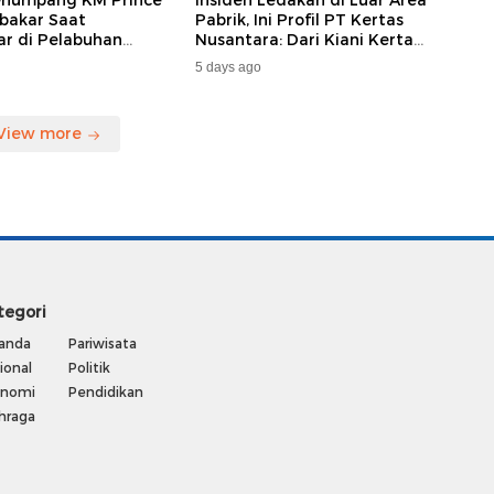
enumpang KM Prince
Insiden Ledakan di Luar Area
bakar Saat
Pabrik, Ini Profil PT Kertas
ar di Pelabuhan
Nusantara: Dari Kiani Kertas
da, Keberangkatan
hingga Beroperasi Kembali
5 days ago
ng Dialihkan
Karena Prabowo.
View more
tegori
anda
Pariwisata
ional
Politik
onomi
Pendidikan
hraga