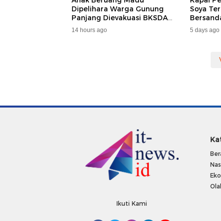
Anak Beruang Madu
Kapal P
Dipelihara Warga Gunung
Soya Ter
Panjang Dievakuasi BKSDA
Bersand
Dan DAMKAR
Samarin
14 hours ago
5 days ago
Penumpa
Ka
Ber
Nas
Ek
Ola
Ikuti Kami