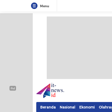
Menu
IT-NEWS
Update Cepat, Cerdas, dan Terpercaya
Beranda
Nasional
Ekonomi
Olahra