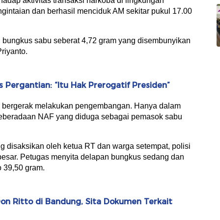
hadap aktivitas transaksi narkoba di lingkungan
intaian dan berhasil menciduk AM sekitar pukul 17.00
 bungkus sabu seberat 4,72 gram yang disembunyikan
riyanto.
s Pergantian: “Itu Hak Prerogatif Presiden”
ng bergerak melakukan pengembangan. Hanya dalam
 keberadaan NAF yang diduga sebagai pemasok sabu
 disaksikan oleh ketua RT dan warga setempat, polisi
besar. Petugas menyita delapan bungkus sedang dan
o 39,50 gram.
n Ritto di Bandung, Sita Dokumen Terkait