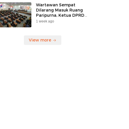
Korban”
Wartawan Sempat
Dilarang Masuk Ruang
Paripurna, Ketua DPRD
Kaltara Mengaku Belum
1 week ago
Tahu Ada Larangan
View more