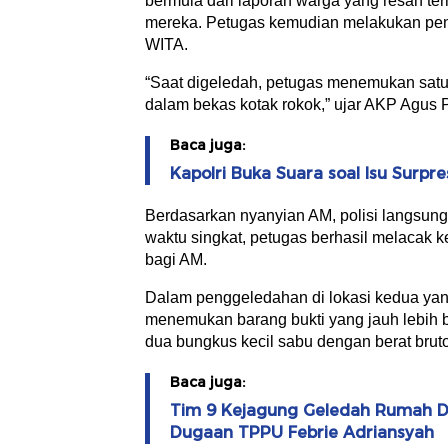
bermula dari laporan warga yang resah ter
mereka. Petugas kemudian melakukan peng
WITA.
“Saat digeledah, petugas menemukan satu
dalam bekas kotak rokok,” ujar AKP Agus P
Baca juga:
Kapolri Buka Suara soal Isu Surpre
Berdasarkan nyanyian AM, polisi langsu
waktu singkat, petugas berhasil melacak
bagi AM.
Dalam penggeledahan di lokasi kedua yang
menemukan barang bukti yang jauh lebih 
dua bungkus kecil sabu dengan berat brut
Baca juga:
Tim 9 Kejagung Geledah Rumah Do
Dugaan TPPU Febrie Adriansyah