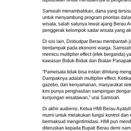
Samsiah menambahkan, dana yang tersisa d
untuk menyambung program prioritas dal
wisata, salah satunya lewat ajang Berau 
penggerak kelompok sadar wisata yang akt
Di sisi lain, Disbudpar Berau membantah ji
berdampak pada ekonomi warga. Samsiah m
memicu multiplier effect (efek berganda) ya
kawasan Biduk-Biduk dan Biatan Panapak
“Pariwisata tidak bisa instan dihitung men
Dampaknya adalah multiplier effect. Ketik
gazebo, dan kenyamanan, masyarakat set
kini punya penghasilan sampingan denga
kunjungan wisatawan,” urai Samsiah.
Di akhir audiensi, Ketua HMI Berau Aya
murni untuk melakukan fungsi kontrol dan
bermaksud mengintimidasi. HMI pun mendes
diteruskan kepada Bupati Berau demi nama