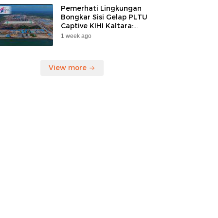
Pemerhati Lingkungan
Bongkar Sisi Gelap PLTU
Captive KIHI Kaltara:
“Industri Hijau Hanya
1 week ago
Ilusi, Nelayan Jadi
Korban”
View more