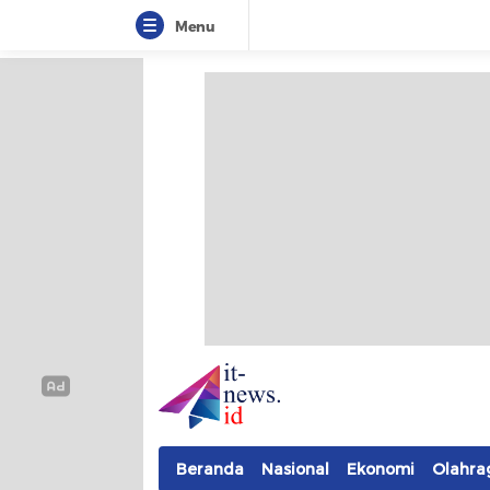
Menu
IT-NEWS
Update Cepat, Cerdas, dan Terpercaya
Beranda
Nasional
Ekonomi
Olahra