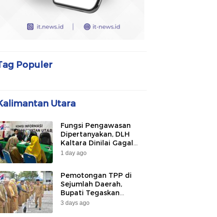
Tag Populer
Kalimantan Utara
Fungsi Pengawasan
Dipertanyakan, DLH
Kaltara Dinilai Gagal
Awasi PLTU Captive dan
1 day ago
Smelter di KIPI
Mangkupadi
Pemotongan TPP di
Sejumlah Daerah,
Bupati Tegaskan
Bulungan Belum
3 days ago
Berlakukan pada 2026