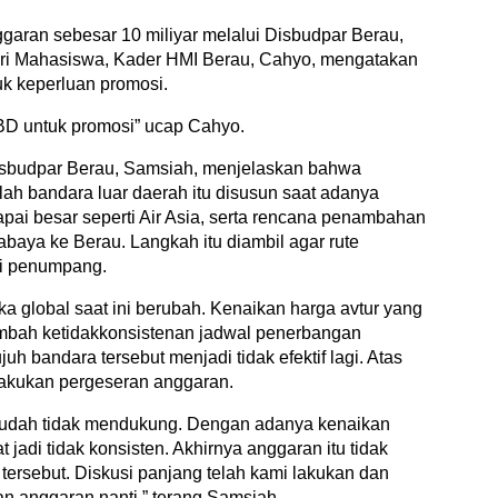
garan sebesar 10 miliyar melalui Disbudpar Berau,
 dari Mahasiswa, Kader HMI Berau, Cahyo, mengatakan
k keperluan promosi.
PBD untuk promosi” ucap Cahyo.
Disbudpar Berau, Samsiah, menjelaskan bahwa
ah bandara luar daerah itu disusun saat adanya
ai besar seperti Air Asia, serta rencana penambahan
abaya ke Berau. Langkah itu diambil agar rute
pi penumpang.
global saat ini berubah. Kenaikan harga avtur yang
ambah ketidakkonsistenan jadwal penerbangan
h bandara tersebut menjadi tidak efektif lagi. Atas
lakukan pergeseran anggaran.
sudah tidak mendukung. Dengan adanya kenaikan
 jadi tidak konsisten. Akhirnya anggaran itu tidak
 tersebut. Diskusi panjang telah kami lakukan dan
n anggaran nanti,” terang Samsiah.