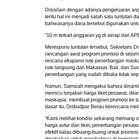
Disisilain dengan adanya pengeluaran ang
tentu hal ini menjadi salah satu tuntutan
bahwasanya dana tersebut digunakan untu
“10 m terkait anggaran yg di serap dari A
Merespons tuntutan tersebut, Sekretaris 
rancangan awal program promosi di sejuml
rencana ekspansi rute penerbangan maskap
rute langsung dari Makassar, Bali, dan Sur
penerbangan yang sudah dibuka tidak se
Namun, Samsiah mengakui bahwa dinamika 
memicu lonjakan harga tiket pesawat, dit
maskapai, membuat program promosi ke tuju
dasar itu, Disbudpar Berau berencana me
“Kami melihat kondisi sekarang memang 
harga avtur dan tiket, penerbangan pesawat
efektif kalau dibuang-buang untuk promosi
diputuskan untuk merubahnya di pergesera