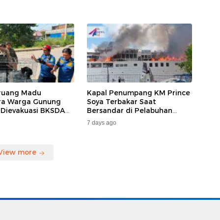
ruang Madu
Kapal Penumpang KM Prince
ara Warga Gunung
Soya Terbakar Saat
 Dievakuasi BKSDA
Bersandar di Pelabuhan
MKAR
Samarinda, Keberangkatan
7 days ago
Penumpang Dialihkan
View more