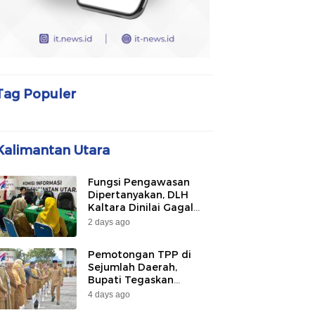
Tag Populer
Kalimantan Utara
Fungsi Pengawasan
Dipertanyakan, DLH
Kaltara Dinilai Gagal
Awasi PLTU Captive dan
2 days ago
Smelter di KIPI
Mangkupadi
Pemotongan TPP di
Sejumlah Daerah,
Bupati Tegaskan
Bulungan Belum
4 days ago
Berlakukan pada 2026