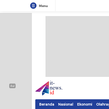
Menu
IT-NEWS
Update Cepat, Cerdas, dan Terpercaya
Beranda
Nasional
Ekonomi
Olahra