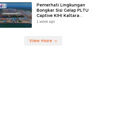
Pemerhati Lingkungan
Bongkar Sisi Gelap PLTU
Captive KIHI Kaltara:
“Industri Hijau Hanya
1 week ago
Ilusi, Nelayan Jadi
Korban”
View more