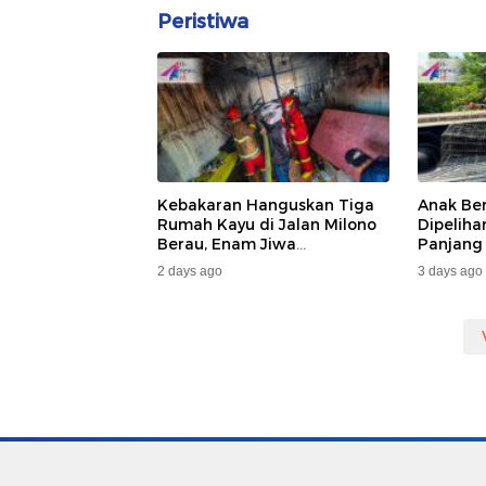
Peristiwa
Kebakaran Hanguskan Tiga
Anak Be
Rumah Kayu di Jalan Milono
Dipelih
Berau, Enam Jiwa
Panjang
Terdampak
Dan DA
2 days ago
3 days ago