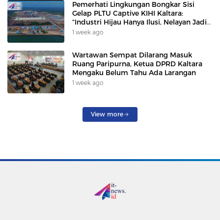
Pemerhati Lingkungan Bongkar Sisi
Gelap PLTU Captive KIHI Kaltara:
“Industri Hijau Hanya Ilusi, Nelayan Jadi
Korban”
1 week ago
Wartawan Sempat Dilarang Masuk
Ruang Paripurna, Ketua DPRD Kaltara
Mengaku Belum Tahu Ada Larangan
1 week ago
View more