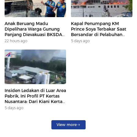
Anak Beruang Madu
Kapal Penumpang KM
Dipelihara Warga Gunung
Prince Soya Terbakar Saat
Panjang Dievakuasi BKSDA
Bersandar di Pelabuhan
Dan DAMKAR
Samarinda, Keberangkatan
22 hours ago
5 days ago
Penumpang Dialihkan
Insiden Ledakan di Luar Area
Pabrik, Ini Profil PT Kertas
Nusantara: Dari Kiani Kertas
hingga Beroperasi Kembali
5 days ago
Karena Prabowo.
View more