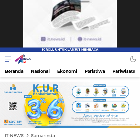
IT-NEWS
Update Cepat, Cerdas, dan Terpercaya
Beranda
Nasional
Ekonomi
Peristiwa
Pariwisata
IT-NEWS
Samarinda