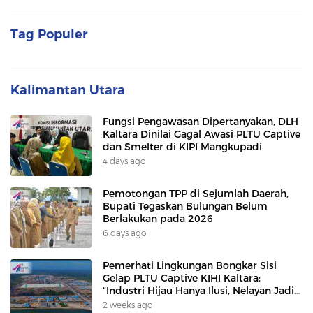
Tag Populer
Kalimantan Utara
Fungsi Pengawasan Dipertanyakan, DLH
Kaltara Dinilai Gagal Awasi PLTU Captive
dan Smelter di KIPI Mangkupadi
4 days ago
Pemotongan TPP di Sejumlah Daerah,
Bupati Tegaskan Bulungan Belum
Berlakukan pada 2026
6 days ago
Pemerhati Lingkungan Bongkar Sisi
Gelap PLTU Captive KIHI Kaltara:
“Industri Hijau Hanya Ilusi, Nelayan Jadi
Korban”
2 weeks ago