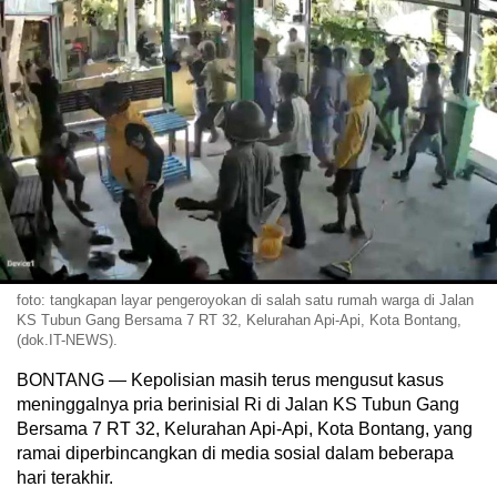
foto: tangkapan layar pengeroyokan di salah satu rumah warga di Jalan
KS Tubun Gang Bersama 7 RT 32, Kelurahan Api-Api, Kota Bontang,
(dok.IT-NEWS).
BONTANG — Kepolisian masih terus mengusut kasus
meninggalnya pria berinisial Ri di Jalan KS Tubun Gang
Bersama 7 RT 32, Kelurahan Api-Api, Kota Bontang, yang
ramai diperbincangkan di media sosial dalam beberapa
hari terakhir.