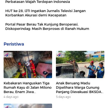
Perbatasan Wajah Terdepan Indonesia
HUT ke-28, IJTI Ingatkan Jurnalis Televisi Jangan
Korbankan Akurasi demi Kecepatan
Portal Pasar Berau Tak Kunjung Beroperasi,
Diskoperindag: Masih Berproses di Ranah Hukum
Peristiwa
Kebakaran Hanguskan Tiga
Anak Beruang Madu
Rumah Kayu di Jalan Milono
Dipelihara Warga Gunung
Berau, Enam Jiwa
Panjang Dievakuasi BKSDA
Terdampak
Dan DAMKAR
4 days ago
5 days ago