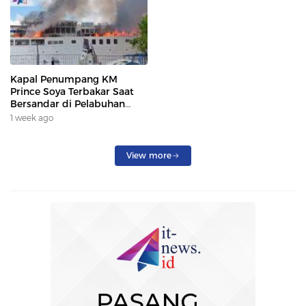
Kapal Penumpang KM
Prince Soya Terbakar Saat
Bersandar di Pelabuhan
Samarinda, Keberangkatan
1 week ago
Penumpang Dialihkan
View more