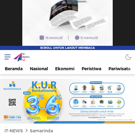
IT-NEWS
Update Cepat, Cerdas, dan Terpercaya
Beranda
Nasional
Ekonomi
Peristiwa
Pariwisata
IT-NEWS
Samarinda