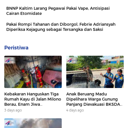
BNNP Kaltim Larang Pegawai Pakai Vape, Antisipasi
Cairan Etomidate
Pakai Rompi Tahanan dan Diborgol, Febrie Adriansyah
Diperiksa Kejagung sebagai Tersangka dan Saksi
Peristiwa
Kebakaran Hanguskan Tiga
Anak Beruang Madu
Rumah Kayu di Jalan Milono
Dipelihara Warga Gunung
Berau, Enam Jiwa
Panjang Dievakuasi BKSDA
Terdampak
Dan DAMKAR
3 days ago
4 days ago