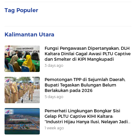
Tag Populer
Kalimantan Utara
Fungsi Pengawasan Dipertanyakan, DLH
Kaltara Dinilai Gagal Awasi PLTU Captive
dan Smelter di KIPI Mangkupadi
3 days ago
Pemotongan TPP di Sejumlah Daerah,
Bupati Tegaskan Bulungan Belum
Berlakukan pada 2026
5 days ago
Pemerhati Lingkungan Bongkar Sisi
Gelap PLTU Captive KIHI Kaltara:
“Industri Hijau Hanya Ilusi, Nelayan Jadi
Korban”
1 week ago