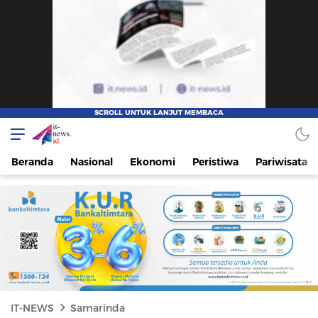
IT-NEWS
Update Cepat, Cerdas, dan Terpercaya
Beranda
Nasional
Ekonomi
Peristiwa
Pariwisata
IT-NEWS
Samarinda