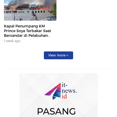
Kapal Penumpang KM
Prince Soya Terbakar Saat
Bersandar di Pelabuhan
Samarinda, Keberangkatan
1 week ago
Penumpang Dialihkan
View more