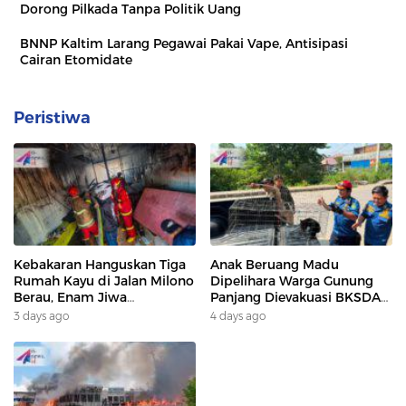
Dorong Pilkada Tanpa Politik Uang
BNNP Kaltim Larang Pegawai Pakai Vape, Antisipasi
Cairan Etomidate
Peristiwa
Kebakaran Hanguskan Tiga
Anak Beruang Madu
Rumah Kayu di Jalan Milono
Dipelihara Warga Gunung
Berau, Enam Jiwa
Panjang Dievakuasi BKSDA
Terdampak
Dan DAMKAR
3 days ago
4 days ago