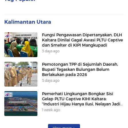
Kalimantan Utara
Fungsi Pengawasan Dipertanyakan, DLH
Kaltara Dinilai Gagal Awasi PLTU Captive
dan Smelter di KIPI Mangkupadi
3 days ago
Pemotongan TPP di Sejumlah Daerah,
Bupati Tegaskan Bulungan Belum
Berlakukan pada 2026
5 days ago
Pemerhati Lingkungan Bongkar Sisi
Gelap PLTU Captive KIHI Kaltara:
“Industri Hijau Hanya Ilusi, Nelayan Jadi
Korban”
1 week ago