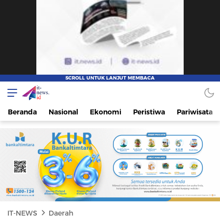
IT-NEWS
Update Cepat, Cerdas, dan Terpercaya
Beranda
Nasional
Ekonomi
Peristiwa
Pariwisata
IT-NEWS
Daerah