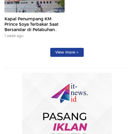
Kapal Penumpang KM
Prince Soya Terbakar Saat
Bersandar di Pelabuhan
Samarinda, Keberangkatan
1 week ago
Penumpang Dialihkan
View more